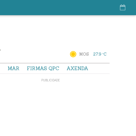
MOS
27.9 °C
S
MAR
FIRMAS QPC
AXENDA