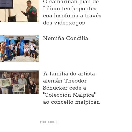
O camariñán Juan de
Lilium tende pontes
coa lusofonía a través
dos videoxogos
Nemiña Concilia
A familia do artista
alemán Theodor
Schücker cede a
"Colección Malpica"
ao concello malpicán