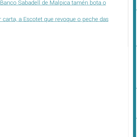
o Banco Sabadell de Malpica tamén bota o
r carta, a Escotet que revoque o peche das