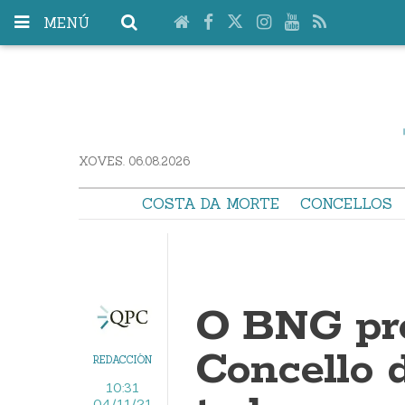
MENÚ
XOVES. 06.08.2026
COSTA DA MORTE
CONCELLOS
O BNG pr
Concello 
REDACCIÓN
10:31
04/11/21