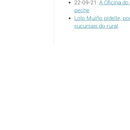
22-09-21:
A Oficina d
peche
.
Lolo Muíño pídelle, po
sucursais do rural
.