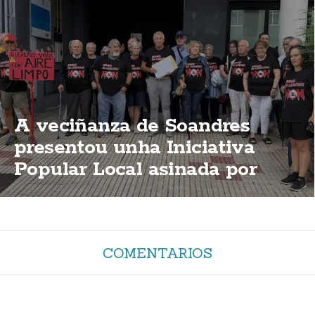
A veciñanza de Soandres
presentou unha Iniciativa
Popular Local asinada por
2.000 persoas para que o
PXOM impida a planta de
biogás
COMENTARIOS