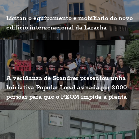
Licitan o equipamento e mobiliario do novo
edificio interxeracional da Laracha
A veciñanza de Soandres presentou unha
Iniciativa Popular Local asinada por 2.000
persoas para que o PXOM impida a planta
de biogás