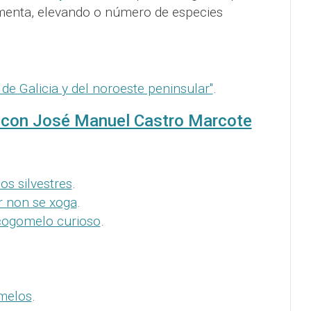
menta, elevando o número de especies
 de Galicia y del noroeste peninsular"
.
 con José Manuel Castro Marcote
s silvestres
.
r non se xoga
.
 cogomelo curioso
.
melos
.