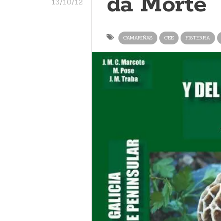
da Morte
13/10/12
CAMARIÑAS
CEE
FISTERRA