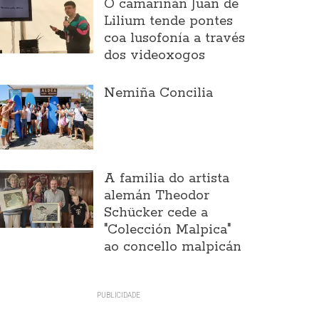
O camariñán Juan de
Lilium tende pontes
coa lusofonía a través
dos videoxogos
Nemiña Concilia
A familia do artista
alemán Theodor
Schücker cede a
"Colección Malpica"
ao concello malpicán