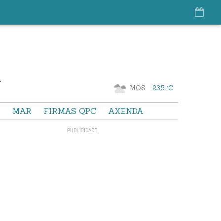
MOS
23.5 °C
S
MAR
FIRMAS QPC
AXENDA