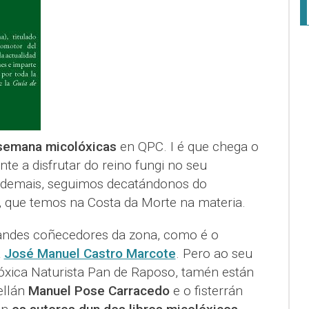
 semana micolóxicas
en QPC. I é que chega o
e a disfrutar do reino fungi no seu
ademais, seguimos decatándonos do
l, que temos na Costa da Morte na materia.
andes coñecedores da zona, como é o
a
José Manuel Castro Marcote
. Pero ao seu
óxica Naturista Pan de Raposo, tamén están
ellán
Manuel Pose Carracedo
e o fisterrán