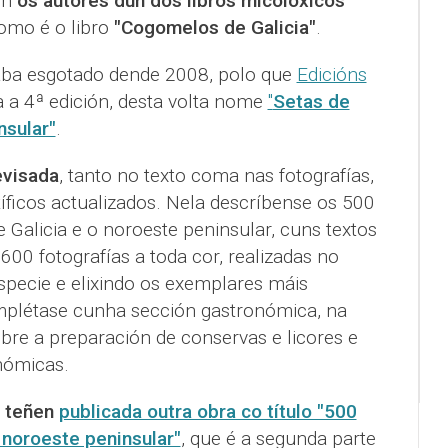
on
os autores dun dos libros micolóxicos
como é o libro
"Cogomelos de Galicia"
.
staba esgotado dende 2008, polo que
Edicións
 a 4ª edición, desta volta nome
"
Setas de
nsular"
.
evisada
, tanto no texto coma nas fotografías,
íficos actualizados. Nela descríbense os 500
alicia e o noroeste peninsular, cuns textos
0 fotografías a toda cor, realizadas no
especie e elixindo os exemplares máis
mplétase cunha sección gastronómica, na
bre a preparación de conservas e licores e
nómicas.
teñen
publicada outra obra co título "500
y noroeste peninsular"
, que é a segunda parte