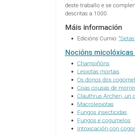
deste traballo e se comple
descritas a 1000.
Máis información
Edicións Cumio:
"Setas
Nocións micolóxicas
Champiñóns
.
Lepiotas mortais
.
Os donos dos cogomelo
Coas cousas de morre
Clauthrus Archeri, un
Macrolepiotas
.
Fungos insecticidas
.
Fungos e cogumelos
.
Intoxicación con cogo