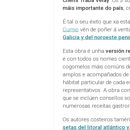
Chemi Traba Velay
. Os 3 s
máis importante do país
, 
É tal o seu éxito que xa e
Cumio
vén de poñer á venta
Galicia y del noroeste peni
Esta obra é unha
versión r
e con todos os nomes cient
cogomelos máis comúns de G
amplos e acompañados de 60
hábitat particular de cada 
representativos. A obra co
que se inclúen consellos so
numerosas receitas gastro
Os autores costeiros tamén
setas del litoral atlántico 