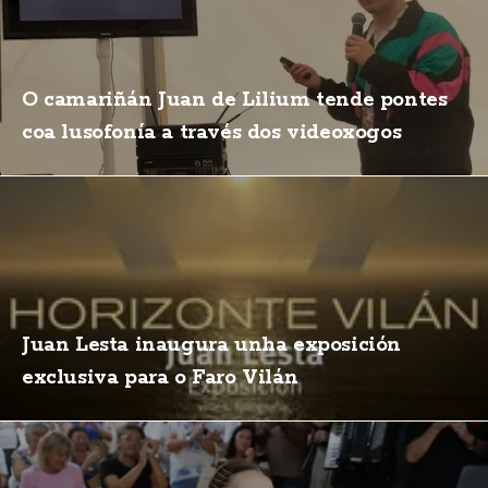
O camariñán Juan de Lilium tende pontes
coa lusofonía a través dos videoxogos
Juan Lesta inaugura unha exposición
exclusiva para o Faro Vilán