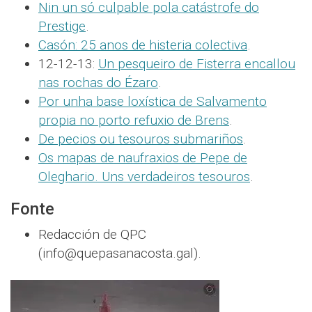
Nin un só culpable pola catástrofe do
Prestige
.
Casón: 25 anos de histeria colectiva
.
12-12-13:
Un pesqueiro de Fisterra encallou
nas rochas do Ézaro
.
Por unha base loxística de Salvamento
propia no porto refuxio de Brens
.
De pecios ou tesouros submariños
.
Os mapas de naufraxios de Pepe de
Oleghario. Uns verdadeiros tesouros
.
Fonte
Redacción de QPC
(info@quepasanacosta.gal).