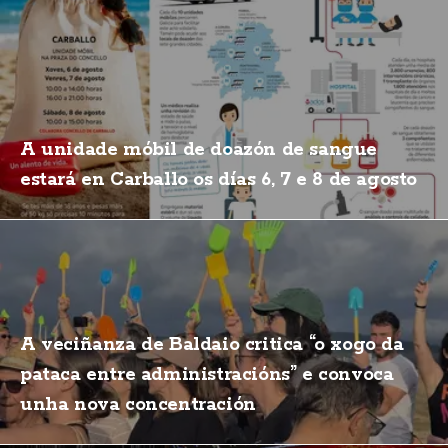
A unidade móbil de doazón de sangue
estará en Carballo os días 6, 7 e 8 de agosto
A veciñanza de Baldaio critica “o xogo da
pataca entre administracións” e convoca
unha nova concentración