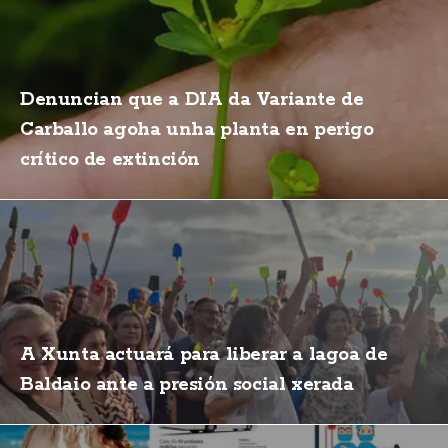
Denuncian que a DIA da Variante de
Carballo agoha unha planta en perigo
crítico de extinción
A Xunta actuará para liberar a lagoa de
Baldaio ante a presión social xerada