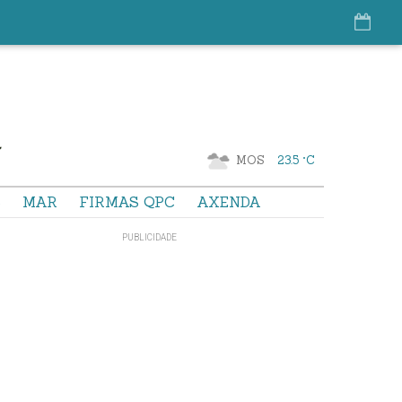
MOS
23.5 °C
S
MAR
FIRMAS QPC
AXENDA