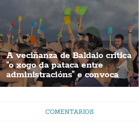
A veciñanza de Baldaio critica
“o xogo da pataca entre
administracións” e convoca
unha nova concentración
COMENTARIOS