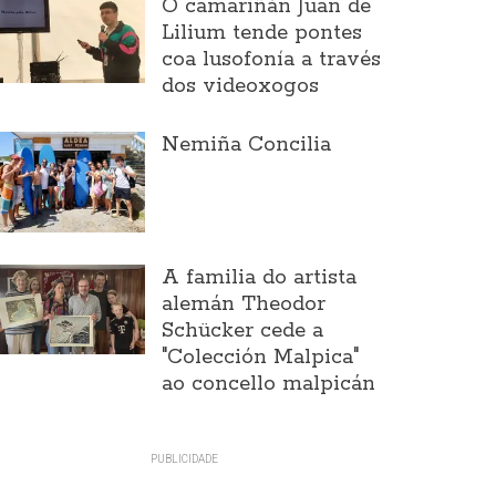
O camariñán Juan de
Lilium tende pontes
coa lusofonía a través
dos videoxogos
Nemiña Concilia
A familia do artista
alemán Theodor
Schücker cede a
"Colección Malpica"
ao concello malpicán