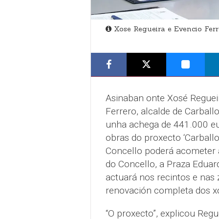
Xose Regueira e Evencio Ferr
Asinaban onte Xosé Regueir
Ferrero, alcalde de Carball
unha achega de 441.000 eu
obras do proxecto ‘Carballo
Concello poderá acometer a
do Concello, a Praza Eduar
actuará nos recintos e nas 
renovación completa dos xo
“O proxecto”, explicou Regue