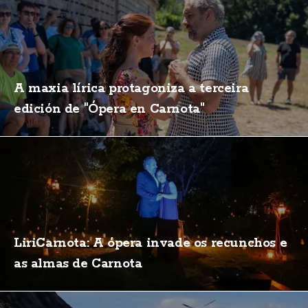
A maxia lírica protagoniza a terceira
edición de "Ópera en Carnota"
LiriCarnota: A ópera invade os recunchos e
as almas de Carnota