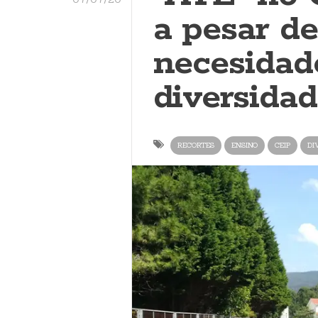
a pesar d
necesidad
diversida
RECORTES
ENSINO
CEIP
DI