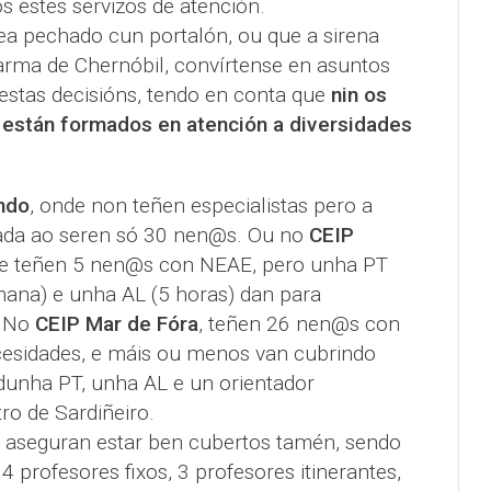
 estes servizos de atención.
ea pechado cun portalón, ou que a sirena
arma de Chernóbil, convírtense en asuntos
estas decisións, tendo en conta que
nin os
 están formados en atención a diversidades
ndo
, onde non teñen especialistas pero a
zada ao seren só 30 nen@s. Ou no
CEIP
de teñen 5 nen@s con NEAE, pero unha PT
ana) e unha AL (5 horas) dan para
. No
CEIP Mar de Fóra
, teñen 26 nen@s con
cesidades, e máis ou menos van cubrindo
dunha PT, unha AL e un orientador
ro de Sardiñeiro.
aseguran estar ben cubertos tamén, sendo
 profesores fixos, 3 profesores itinerantes,