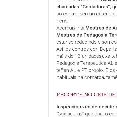
chamadas “Coidadoras”
, q
ao centro, sen un criterio 
neno.
Ademais, hai
Mestres de Au
Mestres de Pedagoxía Ter
estanse reducindo e son co
Así, os centros con Depart
máis de 12 unidades), xa t
Pedagoxía Terapeutica AL 
teñen AL e PT propio. E os
habituais na comarca, tam
RECORTE NO CEIP D
Inspección vén de decidir 
“Coidadoras” que tiña, o ce