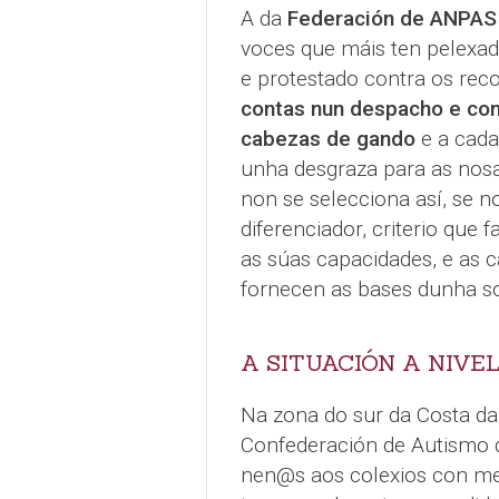
A da
Federación de ANPAS 
voces que máis ten pelexad
e protestado contra os rec
contas nun despacho e co
cabezas de gando
e a cada 
unha desgraza para as nosa
non se selecciona así, se n
diferenciador, criterio que 
as súas capacidades, e as 
fornecen as bases dunha soc
A SITUACIÓN A NIVE
Na zona do sur da Costa da
Confederación de Autismo de
nen@s aos colexios con me