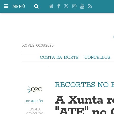
MENÚ
XOVES. 06.08.2026
COSTA DA MORTE
CONCELLOS
RECORTES NO 
A Xunta r
REDACCIÓN
"ATE" no 
09:40
07/07/20