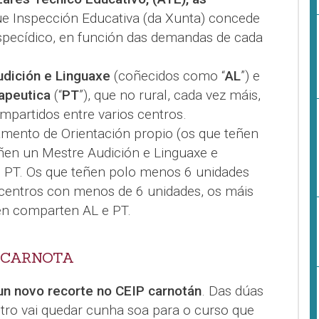
ue Inspección Educativa (da Xunta) concede
especídico, en función das demandas de cada
dición e Linguaxe
(coñecidos como “
AL
”) e
apeutica
(“
PT
”), que no rural, cada vez máis,
mpartidos entre varios centros.
amento de Orientación propio (os que teñen
eñen un Mestre Audición e Linguaxe e
e PT. Os que teñen polo menos 6 unidades
 centros con menos de 6 unidades, os máis
én comparten AL e PT.
E CARNOTA
un novo recorte no CEIP carnotán
. Das dúas
ntro vai quedar cunha soa para o curso que