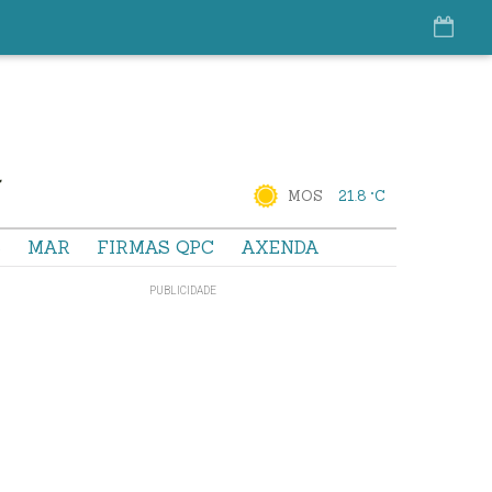
MOS
21.8 °C
S
MAR
FIRMAS QPC
AXENDA