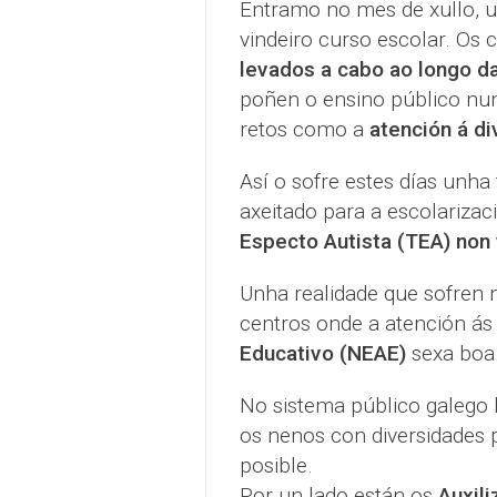
Entramo no mes de xullo, 
vindeiro curso escolar. Os
levados a cabo ao longo da
poñen o ensino público nu
retos como a
atención á di
Así o sofre estes días unha
axeitado para a escolariza
Especto Autista (TEA) non 
Unha realidade que sofren
centros onde a atención á
Educativo (NEAE)
sexa boa
No sistema público galego h
os nenos con diversidades
posible.
Por un lado están os
Auxili