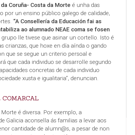
da Coruña- Costa da Morte
é unha das
o por un ensino público galego de calidade,
ortes.
“A Consellería da Educación fai as
ntabiliza ao alumnado NEAE coma se fosen
grupo lle tivese que asinar un cortello. Isto é
s crianzas, que hoxe en día aínda o gando
on que se segue un criterio persoal e
fará que cada individuo se desarrolle segundo
capacidades concretas de cada individuo
iedade xusta e igualitaria”, denuncian.
L COMARCAL
 Morte é diversa. Por exemplo, a
 Galicia aconsella ás familias a levar aos
nor cantidade de alumn@s, a pesar de non