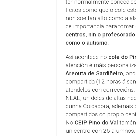
ter normalmente concedidos
Feitos como que o cole est
non soe tan alto como a al
de importancia para tomar 
centros, nin o profesorado
como o autismo.
Así acontece no
cole do Pi
atención é máis personali
Areouta de Sardiñeiro
, on
compartida (12 horas á sem
atendelos con correccións
NEAE, un deles de altas ne
cunha Coidadora, ademais 
compartidos co propio cent
No
CEIP Pino do Val
tamén 
un centro con 25 alumnos, 4