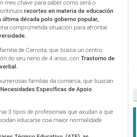
un mes chave para saber como será o
 continuos
recortes en materia de educación
 última década polo goberno popular,
nha comprometida situación para afrontar
versidade.
 familia de Carnota, que busca un centro
ción do seu neno de 4 anos, con
Trastorno de
verbal.
 numerosas familias da comarca, que buscan
s
Necesidades Específicas de Apoio
.
ai 3 tipos de profesionais que axudan a que
 poidan educarse coa maior normalidade
zares Técnico Educativo, (ATE), as