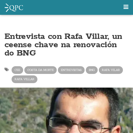
Entrevista con Rafa Villar, un
ceense chave na renovación
do BNG
CEE
COSTA DA MORTE
ENTREVISTAS
BNG
RAFA VILAR
RAFA VILLAR