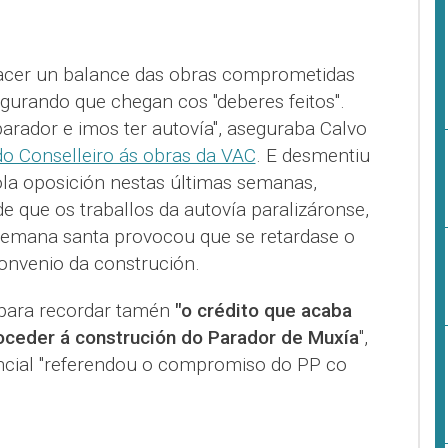
acer un balance das obras comprometidas
gurando que chegan cos "deberes feitos".
 parador e imos ter autovía", aseguraba Calvo
 do Conselleiro ás obras da VAC
. E desmentiu
ola oposición nestas últimas semanas,
e que os traballos da autovía paralizáronse,
emana santa provocou que se retardase o
onvenio da construción.
 para recordar tamén
"o crédito que acaba
oceder á construción do Parador de Muxía
",
incial "referendou o compromiso do PP co