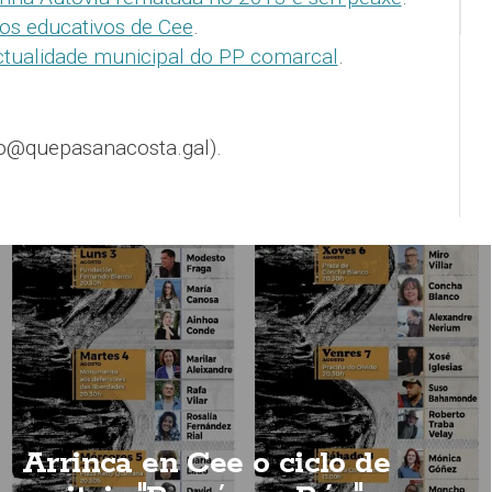
ros educativos de Cee
.
tualidade municipal do PP comarcal
.
o@quepasanacosta.gal).
Arrinca en Cee o ciclo de