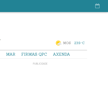
MOS
23.9 °C
S
MAR
FIRMAS QPC
AXENDA