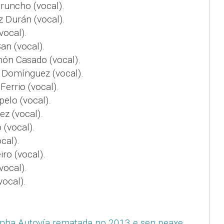
runcho (vocal).
 Durán (vocal).
vocal).
an (vocal).
ón Casado (vocal).
o Domínguez (vocal).
errio (vocal).
elo (vocal).
z (vocal).
(vocal).
cal).
ro (vocal).
vocal).
ocal).
 unha Autovía rematada no 2013 e sen peaxe
.