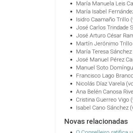
María Manuela Leis Ca
María Isabel Fernández
Isidro Caamaño Trillo (
José Carlos Trindade S
José Arturo César Ram
Martín Jerónimo Trill
María Teresa Sánchez F
José Manuel Pérez Cap
Manuel Soto Domíngue
Francisco Lago Branco 
Nicolás Díaz Varela (vo
Ana Belén Canosa Rivei
Cristina Guerreo Vigo (
Isabel Cano Sánchez (v
Novas relacionadas
O Conselleiro ratifica