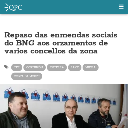
Repaso das enmendas sociais
do BNG aos orzamentos de
varios concellos da zona
CEE
CORCUBIÓN
FISTERRA
LAXE
MUXÍA
COSTA DA MORTE