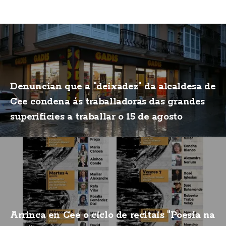
Denuncian que a "deixadez" da alcaldesa de
Cee condena ás traballadoras das grandes
superificies a traballar o 15 de agosto
Arrinca en Cee o ciclo de recitais "Poesía na