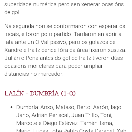
superidade numérica pero sen xenerar ocasións
de gol.
Na segunda non se conformaron con esperar os
locais, e foron polo partido. Tardaron en abrir a
lata ante un O Val pasivo, pero os golazos de
Xandre e Iraitz dende fóra da área fixeron xustiza.
Julián e Pena antes do gol de Iraitz tiveron dúas
ocasións moi claras para poder ampliar
distancias no marcador.
LALÍN - DUMBRÍA (1-0)
Dumbría: Anxo, Mataso, Berto, Aarón, Iago,
Jano, Adrián Periscal, Juan Trillo, Toni,
Marcote e Diego Estévez. Tamén: Isma,
Mario, Lucas Toba Pablo Costa Carabel, Xabi