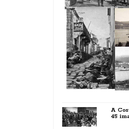
A Cos
45 im