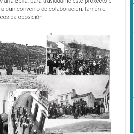
aría Bella, para trasladarlle este proxecto e
ura dun convenio de colaboración, tamén o
icos da oposición.