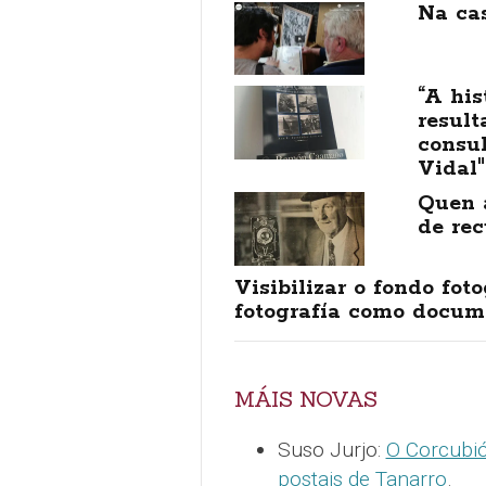
Na ca
“A his
result
consu
Vidal"
Quen 
de re
Visibilizar o fondo fo
fotografía como docume
MÁIS NOVAS
Suso Jurjo:
O Corcubió
postais de Tanarro
.