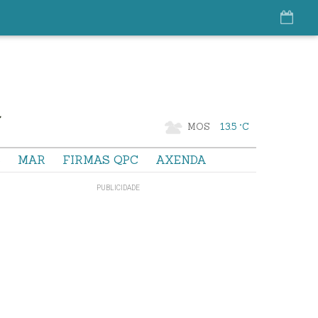
MOS
13.5 °C
S
MAR
FIRMAS QPC
AXENDA