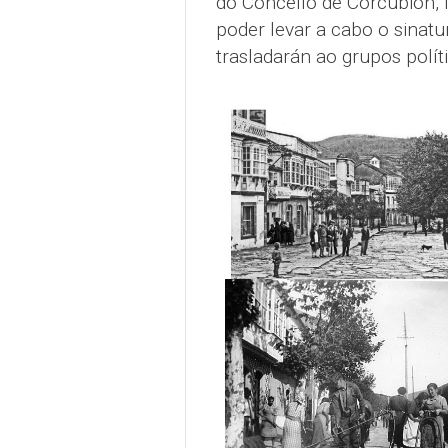
do Concello de Corcubión, M
poder levar a cabo o sinat
trasladarán ao grupos polít