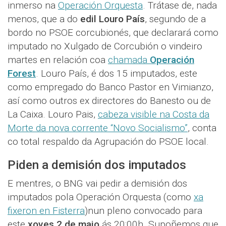
inmerso na
Operación Orquesta
. Trátase de, nada
menos, que a do
edil Louro País
, segundo de a
bordo no PSOE corcubionés, que declarará como
imputado no Xulgado de Corcubión o vindeiro
martes en relación coa
chamada
Operación
Forest
. Louro País, é dos 15 imputados, este
como empregado do Banco Pastor en Vimianzo,
así como outros ex directores do Banesto ou de
La Caixa. Louro Pais,
cabeza visible na Costa da
Morte da nova corrente “Novo Socialismo”
, conta
co total respaldo da Agrupación do PSOE local.
Piden a demisión dos imputados
E mentres, o BNG vai pedir a demisión dos
imputados pola Operación Orquesta (como
xa
fixeron en Fisterra
)nun pleno convocado para
este
xoves 2 de maio
ás 20:00h. Supoñemos que