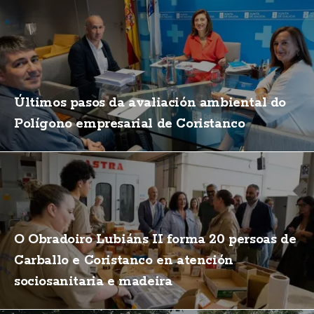
Últimos pasos da avaliación ambiental do
Polígono empresarial de Coristanco
O Obradoiro Lubiáns II forma 20 persoas de
Carballo e Coristanco en atención
sociosanitaria e madeira