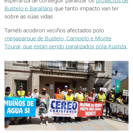
esperanza de conseguir paralizar os
proxectos de
Bustelo e Baralláns
que tanto impacto van ter
sobre as súas vidas.
Taméb acodiron veciños afectados polo
megaparque de Bustelo, Campelo e Monte
Toural, que están sendo paralizados pola Xustiza.