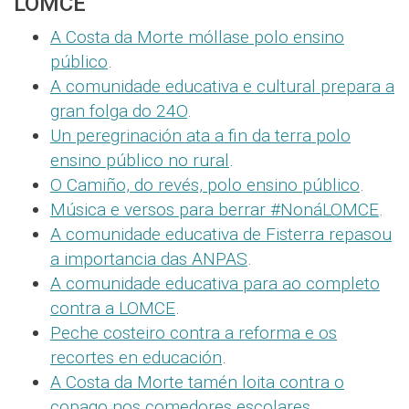
LOMCE
A Costa da Morte móllase polo ensino
público
.
A comunidade educativa e cultural prepara a
gran folga do 24O
.
Un peregrinación ata a fin da terra polo
ensino público no rural
.
O Camiño, do revés, polo ensino público
.
Música e versos para berrar #NonáLOMCE
.
A comunidade educativa de Fisterra repasou
a importancia das ANPAS
.
A comunidade educativa para ao completo
contra a LOMCE
.
Peche costeiro contra a reforma e os
recortes en educación
.
A Costa da Morte tamén loita contra o
copago nos comedores escolares
.