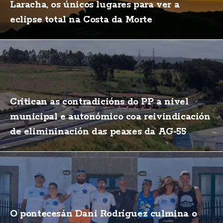
Laracha, os únicos lugares para ver a
eclipse total na Costa da Morte
Critican as contradicións do PP a nivel
municipal e autonómico coa reivindicación
de elimininación das peaxes da AG-55
O pontecesán Dani Rodríguez culmina o