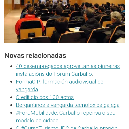
Novas relacionadas
40 desempregados aproveitan as pioneiras
instalacións do Forum Carballo
.
FormaCIP: formación audiovisual de
vangarda
.
O edificio dos 100 actos
.
Bergantiños á vangarda tecnolóxica galega
.
#ForoMobilidade: Carballo repensa o seu
modelo de cidade
.
O #CursoTurismoUDC de Carballo propón