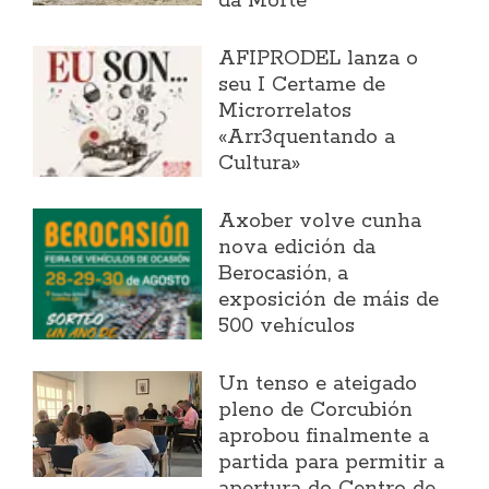
da Morte
AFIPRODEL lanza o
seu I Certame de
Microrrelatos
«Arr3quentando a
Cultura»
Axober volve cunha
nova edición da
Berocasión, a
exposición de máis de
500 vehículos
Un tenso e ateigado
pleno de Corcubión
aprobou finalmente a
partida para permitir a
apertura do Centro de