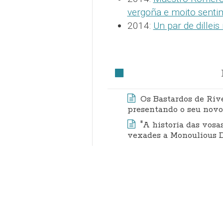
vergoña e moito senti
2014:
Un par de dillei
Os Bastardos de Riv
presentando o seu novo
"A historia das vosa
vexades a Monoulious D