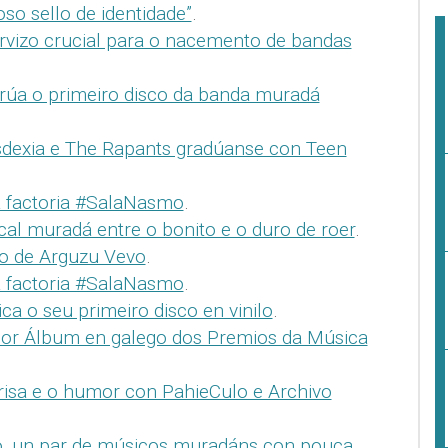
so sello de identidade”
.
rvizo crucial para o nacemento de bandas
 rúa o primeiro disco da banda muradá
dexia e The Rapants gradúanse con Teen
da factoria #SalaNasmo
.
al muradá entre o bonito e o duro de roer
.
to de Arguzu Vevo
.
da factoria #SalaNasmo
.
ca o seu primeiro disco en vinilo
.
llor Álbum en galego dos Premios da Música
risa e o humor con PahieCulo e Archivo
, un par de músicos muradáns con pouca