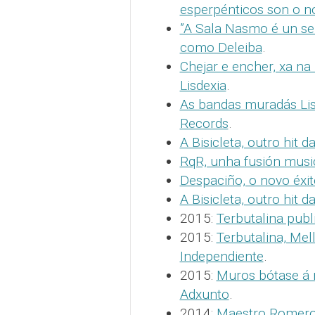
esperpénticos son o no
”A Sala Nasmo é un se
como Deleiba
.
Chejar e encher, xa na
Lisdexia
.
As bandas muradás Lis
Records
.
A Bisicleta, outro hit 
RqR, unha fusión music
Despaciño, o novo éxi
A Bisicleta, outro hit 
2015:
Terbutalina publi
2015:
Terbutalina, Me
Independiente
.
2015:
Muros bótase á 
Adxunto
.
2014:
Maestro Romero