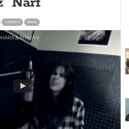
 "Narf"
CONCERTO
BANDA
ADHARA & RITMAN