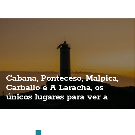
Cabana, Ponteceso, Malpica,
Carballo e A Laracha, os
únicos lugares para ver a
eclipse total na Costa da
Morte