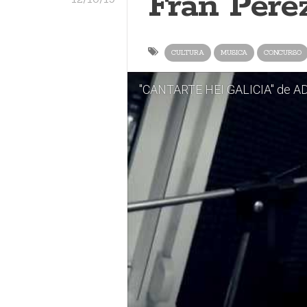
Fran Pérez
CULTURA
MUSICA
CONCURSO
"CANTARTE HEI GALICIA" de 