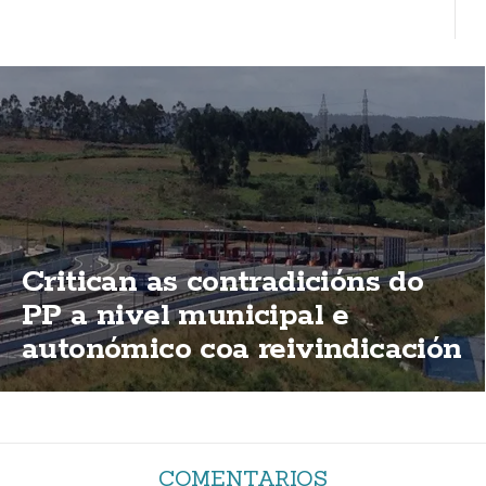
Critican as contradicións do
PP a nivel municipal e
autonómico coa reivindicación
de elimininación das peaxes
da AG-55
COMENTARIOS