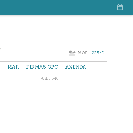
MOS
23.5 °C
S
MAR
FIRMAS QPC
AXENDA