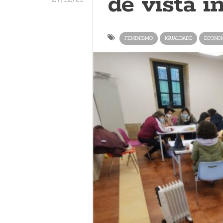
de vista i
FEMINISMO
IGUALDADE
ECONO