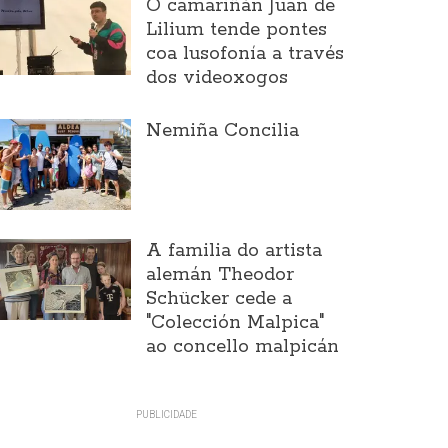
O camariñán Juan de
Lilium tende pontes
coa lusofonía a través
dos videoxogos
Nemiña Concilia
A familia do artista
alemán Theodor
Schücker cede a
"Colección Malpica"
ao concello malpicán