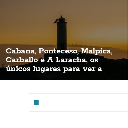
Cabana, Ponteceso, Malpica,
Carballo e A Laracha, os
únicos lugares para ver a
eclipse total na Costa da
Morte