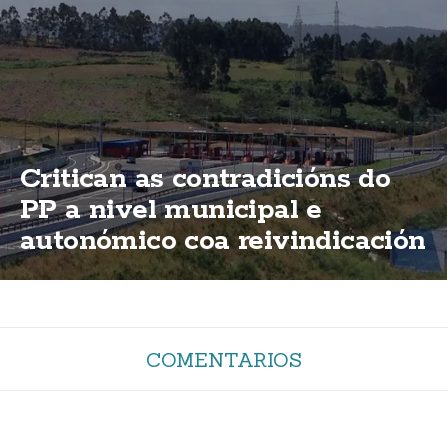
Critican as contradicións do
PP a nivel municipal e
autonómico coa reivindicación
de elimininación das peaxes
da AG-55
COMENTARIOS