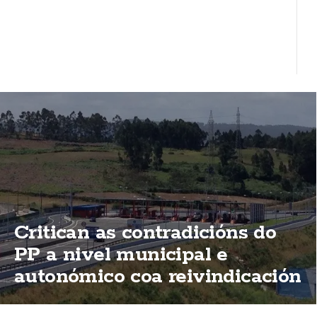
Critican as contradicións do
PP a nivel municipal e
autonómico coa reivindicación
de elimininación das peaxes