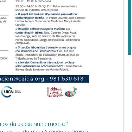
mos da cadea nun cruceiro?
.
orgánica do mar (A modo de limiar)
.