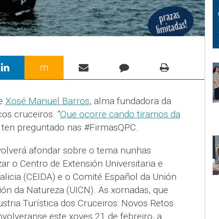
m
de
Xosé Manuel Barros
, alma fundadora da
cos cruceiros. “
Que ocorre cando tiramos da
se ten preguntado nas #FirmasQPC.
 volverá afondar sobre o tema nunhas
ar o Centro de Extensión Universitaria e
alicia (CEIDA) e o Comité Español da Unión
ión da Natureza (UICN). As xornadas, que
ustria Turística dos Cruceiros: Novos Retos
nvolveranse este xoves 21 de febreiro, a