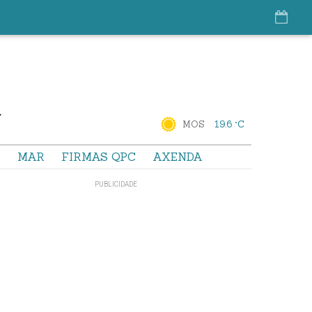
MOS
19.6 °C
S
MAR
FIRMAS QPC
AXENDA