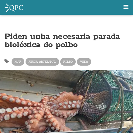
Piden unha necesaria parada
biolóxica do polbo
MAR
PESCA ARTESANAL
POLBO
VEDA