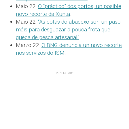
Maio 22:
O “práctico” dos portos, un posible
novo recorte da Xunta
.
Maio 22:
“As cotas do abadexo son un paso
máis para desguazar a pouca frota que
queda de pesca artesanal”
.
Marzo 22:
O BNG denuncia un novo recorte
nos servizos do ISM
.