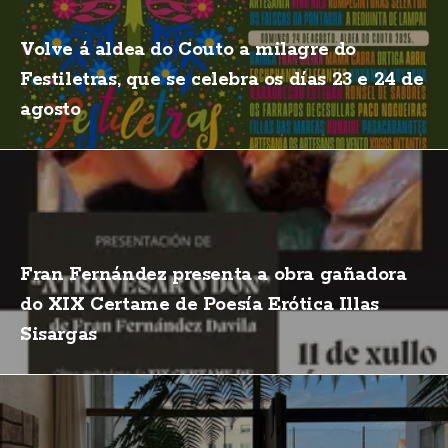
Volve á aldea do Couto a milagre do
Festiletras, que se celebra os días 23 e 24 de
agosto
Fran Fernández presenta a obra gañadora
do XIX Certame de Poesía Erótica Illas
Sisargas