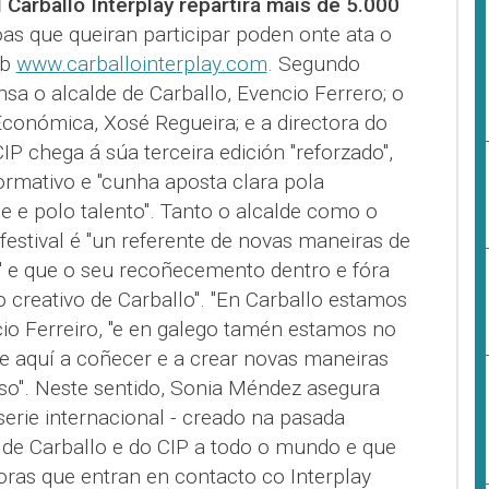
II Carballo Interplay repartirá máis de 5.000
oas que queiran participar poden onte ata o
eb
www.carballointerplay.com
. Segundo
sa o alcalde de Carballo, Evencio Ferrero; o
conómica, Xosé Regueira; e a directora do
P chega á súa terceira edición "reforzado",
ormativo e "cunha aposta clara pola
de e polo talento". Tanto o alcalde como o
festival é "un referente de novas maneiras de
s" e que o seu recoñecemento dentro e fóra
do creativo de Carballo". "En Carballo estamos
o Ferreiro, "e en galego tamén estamos no
 aquí a coñecer e a crear novas maneiras
o". Neste sentido, Sonia Méndez asegura
erie internacional - creado na pasada
e de Carballo e do CIP a todo o mundo e que
oras que entran en contacto co Interplay