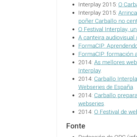
Interplay 2015:
O Carba
Interplay 2015:
Arrinca
poñer Carballo no cent
O Festival Interplay, u
A canteira audiovisual 
FormaCIP: Aprendendo 
FormaCIP: formación a
2014:
As mellores web
Interplay
.
2014:
Carballo Interpl
Webseries de España
.
2014:
Carballo prepar
webseries
.
2014:
O Festival de web
Fonte