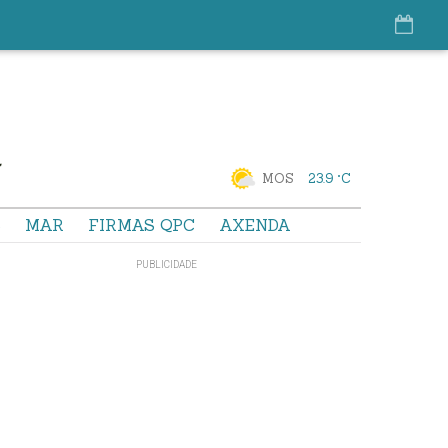
MOS
23.9 °C
S
MAR
FIRMAS QPC
AXENDA