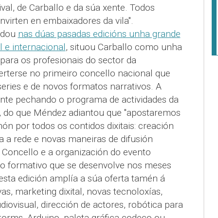
al, de Carballo e da súa xente. Todos
nvirten en embaixadores da vila".
adou
nas dúas pasadas edicións unha grande
l e internacional
, situou Carballo como unha
 para os profesionais do sector da
nverterse no primeiro concello nacional que
eries e de novos formatos narrativos. A
nte pechando o programa de actividades da
e, do que Méndez adiantou que "apostaremos
ón por todos os contidos dixitais: creación
a a rede e novas maneiras de difusión
 O Concello e a organización do evento
lo formativo que se desenvolve nos meses
esta edición amplía a súa oferta tamén á
as, marketing dixital, novas tecnoloxías,
diovisual, dirección de actores, robótica para
orms, Arduino, paleta gráfica codeco ou