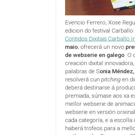
Evencio Ferrero, Xose Regu
edicion do festival Carballo
Contidos Dixitais Carballo I
maio
, ofrecerá un novo
pre
de webserie en galego
. O 
creación dixital innovadora
palabras de S
onia Méndez,
resolverá cun
pitching
en di
deberá destinarse á produc
premiada, súmase aos xa ex
mellor webserie de animaci
webserie en versión orixina
cada categoría, e a escolla
haberá trofeos para a mello