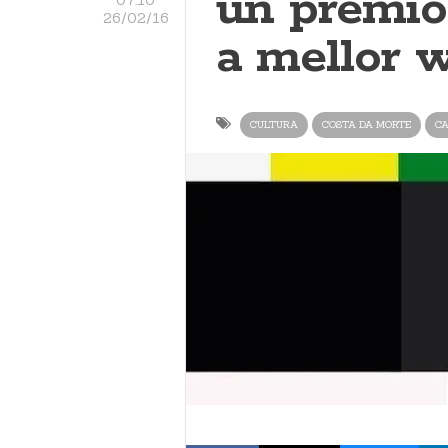
un premio
26/02/16
a mellor 
CULTURA
COSTA DA MORTE
CA