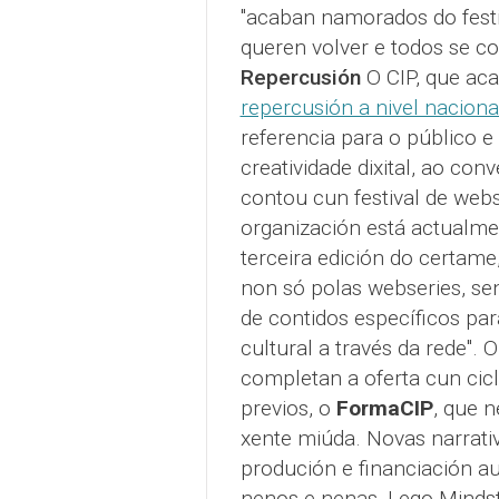
"acaban namorados do festiv
queren volver e todos se co
Repercusión
O CIP, que ac
repercusión a nivel naciona
referencia para o público e
creatividade dixital, ao co
contou cun festival de webs
organización está actualme
terceira edición do certam
non só polas webseries, sen
de contidos específicos par
cultural a través da rede".
completan a oferta cun cic
previos, o
FormaCIP
, que n
xente miúda. Novas narrativ
produción e financiación au
nenos e nenas, Lego Mindst