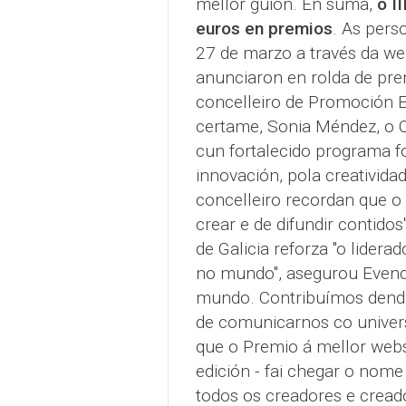
mellor guión. En suma,
o I
euros en premios
. As pers
27 de marzo a través da w
anunciaron en rolda de pren
concelleiro de Promoción E
certame, Sonia Méndez, o CI
cun fortalecido programa f
innovación, pola creativida
concelleiro recordan que o 
crear e de difundir contido
de Galicia reforza "o lidera
no mundo", asegurou Evenci
mundo. Contribuímos dende
de comunicarnos co univers
que o Premio á mellor webs
edición - fai chegar o nom
todos os creadores e cread