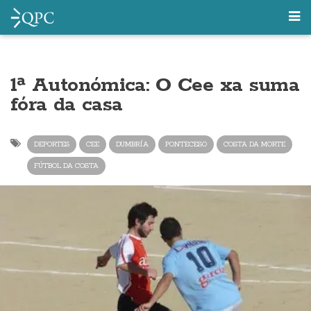
1ª Autonómica: O Cee xa suma
fóra da casa
DEPORTES
CEE
DUMBRÍA
PONTECESO
COSTA DA MORTE
FÚTBOL DA COSTA