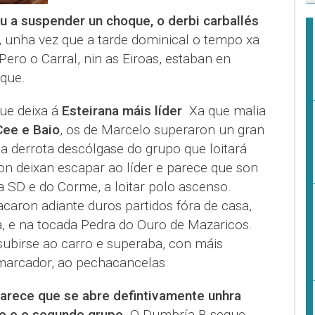
u a suspender un choque, o derbi carballés
, unha vez que a tarde dominical o tempo xa
ero o Carral, nin as Eiroas, estaban en
oque.
que deixa á
Esteirana máis líder
. Xa que malia
Cee e Baio
, os de Marcelo superaron un gran
a derrota descólgase do grupo que loitará
on deixan escapar ao líder e parece que son
a SD e do Corme, a loitar polo ascenso.
caron adiante duros partidos fóra de casa,
, e na tocada Pedra do Ouro de Mazaricos.
subirse ao carro e superaba, con máis
 marcador, ao pechacancelas.
arece que se abre defintivamente unhra
xo e o segundo grupo
. O Dumbría B segue