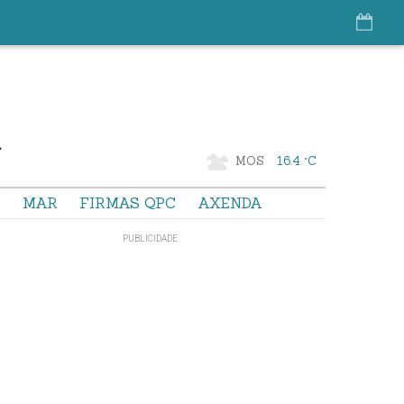
MOS
16.4 °C
S
MAR
FIRMAS QPC
AXENDA