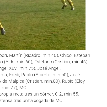
Rodri, Martín (Ricadro, min.46), Chico, Esteban
 (Aldo, min.60), Estéfano (Cristian, min.46),
ngel Xuv., min.75), José Ángel.
ema, Fredi, Pablo (Alberto, min.50), José
 de Malpica (Cristian, min.80), Rubio (Eloy,
, min.77), MC.
 propia meta tras un córner; 0-2, min.55:
efensa tras unha xogada de MC.