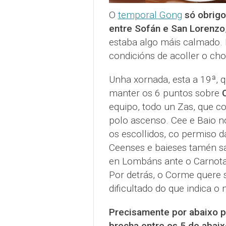
O
temporal Gong
só obrigo
entre Sofán e San Lorenzo
estaba algo máis calmado. P
condicións de acoller o ch
Unha xornada, esta a 19ª, 
manter os 6 puntos sobre
equipo, todo un Zas, que co
polo ascenso. Cee e Baio n
os escollidos, co permiso d
Ceenses e baieses tamén sa
en Lombáns ante o Carnota
Por detrás, o Corme quere 
dificultado do que indica o
Precisamente por abaixo p
brecha entre os 5 de abai