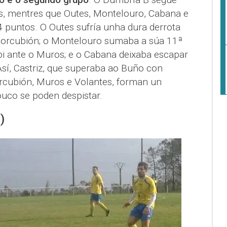
s, mentres que Outes, Montelouro, Cabana e
4 puntos. O Outes sufría unha dura derrota
Corcubión; o Montelouro sumaba a súa 11ª
bi ante o Muros; e o Cabana deixaba escapar
Así, Castriz, que superaba ao Buño con
rcubión, Muros e Volantes, forman un
uco se poden despistar.
)