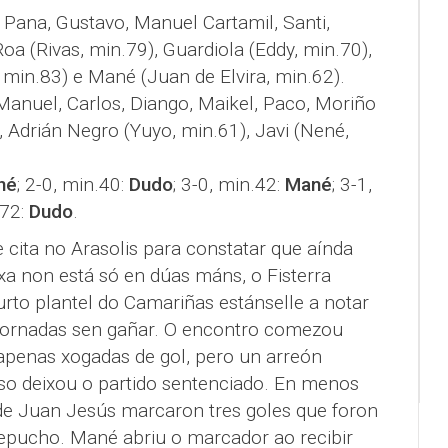
i, Pana, Gustavo, Manuel Cartamil, Santi,
oa (Rivas, min.79), Guardiola (Eddy, min.70),
min.83) e Mané (Juan de Elvira, min.62).
Manuel, Carlos, Diango, Maikel, Paco, Moriño
, Adrián Negro (Yuyo, min.61), Javi (Nené,
né
; 2-0, min.40:
Dudo
; 3-0, min.42:
Mané
; 3-1,
.72:
Dudo
.
cita no Arasolis para constatar que aínda
xa non está só en dúas máns, o Fisterra
urto plantel do Camariñas estánselle a notar
 xornadas sen gañar. O encontro comezou
penas xogadas de gol, pero un arreón
so deixou o partido sentenciado. En menos
de Juan Jesús marcaron tres goles que foron
epucho. Mané abriu o marcador ao recibir