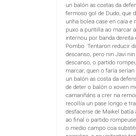
un balón as costas da defen
fermoso gol de Dudo, que 
unha bolea case en caía e
puxo a puntilla ao marcar a
internou por banda dereita
Pombo. Tentaron reducir dis
descanso, pero nin Javi nin
descanso, o partido rompeu
marcar, quen o faría serían
un balón as costa da defens
de deter o balón o xoven me
camariñáns a crer na remon
recollía un pase longo e tra
desfacerse de Maikel batía
ao final o partido rompeus
o medio campo coa substit