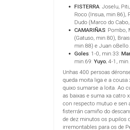
FISTERRA
: Joselu, Pit
Roco (Insua, min.86), R
Dudo (Marco do Cabo, 
CAMARIÑAS
: Pombo, 
(Gatuso, min.80), Brais
min.88) e Juan oBello.
Goles
: 1-0, min.33:
Ma
min.69:
Yuyo
; 4-1, min
Unhas 400 persoas déronse 
queda moita liga e a cousa 
quixo sumarse a loita. Ao c
as baixas e suma xa catro
con respecto mutuo e sen a
fisterrán camiño do descan
de dez minutos os pupilos 
irremontables para os de P