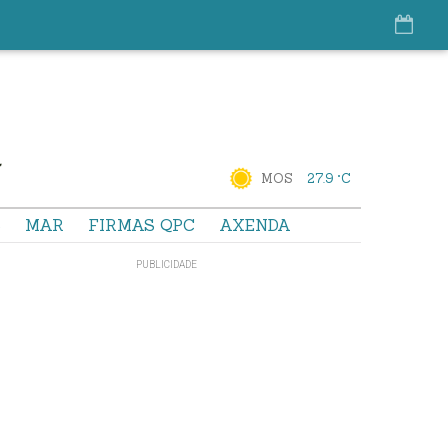
MOS
27.9 °C
S
MAR
FIRMAS QPC
AXENDA