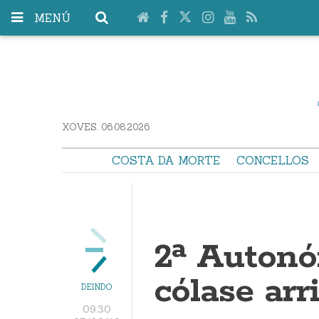
MENÚ
XOVES. 06.08.2026
COSTA DA MORTE
CONCELLOS
2ª Autonó
cólase arr
DEINDO
09:30