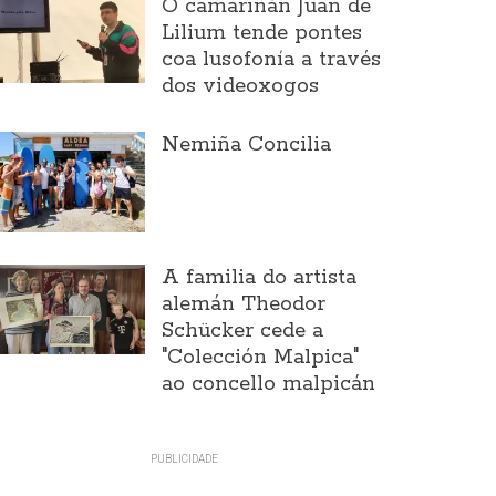
O camariñán Juan de
Lilium tende pontes
coa lusofonía a través
dos videoxogos
Nemiña Concilia
A familia do artista
alemán Theodor
Schücker cede a
"Colección Malpica"
ao concello malpicán