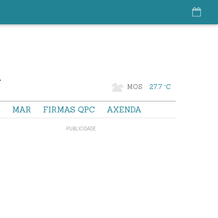
MOS
27.7 °C
S
MAR
FIRMAS QPC
AXENDA