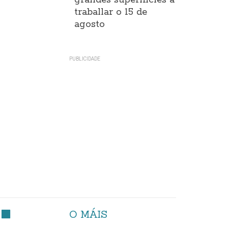
grandes superificies a
traballar o 15 de
agosto
O MÁIS