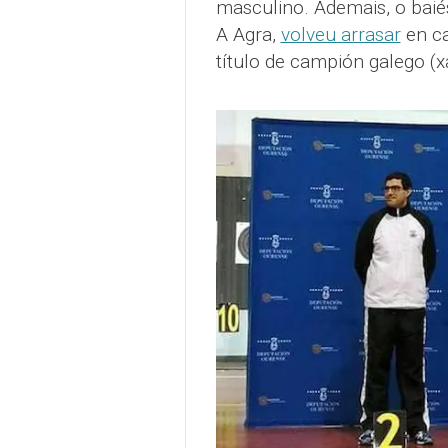
masculino. Ademais, o baié
A Agra,
volveu arrasar
en ca
título de campión galego (xa