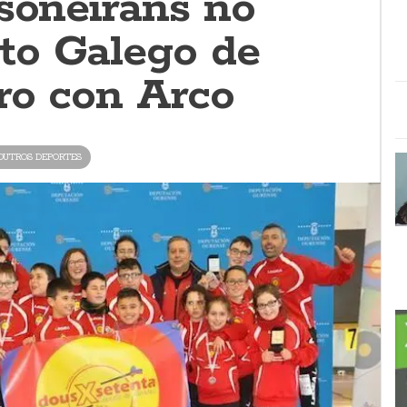
 soneiráns no
to Galego de
iro con Arco
OUTROS DEPORTES