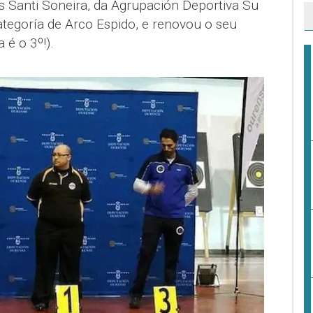
s Santi Soneira, da Agrupación Deportiva Su
tegoría de Arco Espido, e renovou o seu
 é o 3º!).