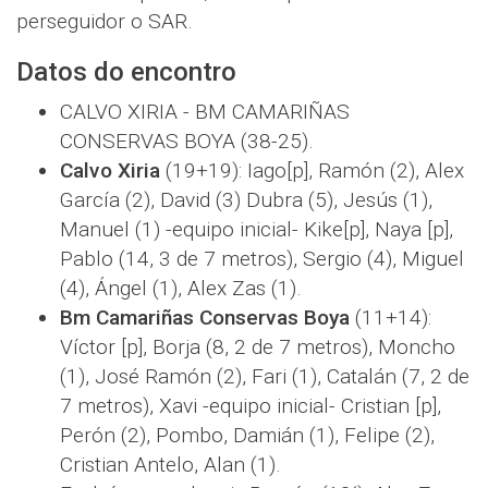
perseguidor o SAR.
Datos do encontro
CALVO XIRIA - BM CAMARIÑAS
CONSERVAS BOYA (38-25).
Calvo Xiria
(19+19): Iago[p], Ramón (2), Alex
García (2), David (3) Dubra (5), Jesús (1),
Manuel (1) -equipo inicial- Kike[p], Naya [p],
Pablo (14, 3 de 7 metros), Sergio (4), Miguel
(4), Ángel (1), Alex Zas (1).
Bm Camariñas Conservas Boya
(11+14):
Víctor [p], Borja (8, 2 de 7 metros), Moncho
(1), José Ramón (2), Fari (1), Catalán (7, 2 de
7 metros), Xavi -equipo inicial- Cristian [p],
Perón (2), Pombo, Damián (1), Felipe (2),
Cristian Antelo, Alan (1).