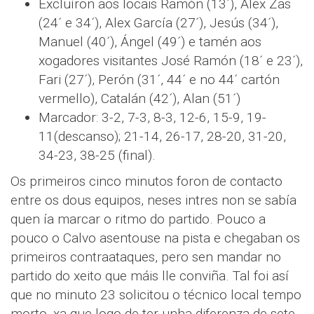
Excluíron aos locais Ramón (13´), Alex Zas
(24´ e 34´), Alex García (27´), Jesús (34´),
Manuel (40´), Ángel (49´) e tamén aos
xogadores visitantes José Ramón (18´ e 23´),
Fari (27´), Perón (31´, 44´ e no 44´ cartón
vermello), Catalán (42´), Alan (51´)
Marcador: 3-2, 7-3, 8-3, 12-6, 15-9, 19-
11(descanso); 21-14, 26-17, 28-20, 31-20,
34-23, 38-25 (final).
Os primeiros cinco minutos foron de contacto
entre os dous equipos, neses intres non se sabía
quen ía marcar o ritmo do partido. Pouco a
pouco o Calvo asentouse na pista e chegaban os
primeiros contraataques, pero sen mandar no
partido do xeito que máis lle conviña. Tal foi así
que no minuto 23 solicitou o técnico local tempo
morto, xa que logo de ter unha diferenza de sete