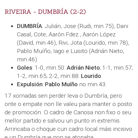
RIVEIRA - DUMBRÍA (2-2)
DUMBRÍA
: Julián, Jose (Rudi, min.75), Dani
Casal, Cote, Aarón Fdez., Aarón López
(David, min.46), Rivi, Jota (Lourido, min.78),
Pablo Muíño, Iago e Luisito (Adrián Nieto,
min.46).
Goles
: 1-0, min.50:
Adrián Nieto
; 1-1, min.57;
1-2, min.65; 2-2, min.88:
Lourido
.
Expulsión
:
Pablo Muíño
no min.43.
17 xornadas sen perder leva o Dumbría, pero
onte o empate non lle valeu para manter o posto
de promoción. O cadro de Canosa non fixo o seu
mellor partido e salvou un punto in extremis.
Arrincaba o choque cun cadro local máis incisivo
e un Dumbría que non se atopaba.