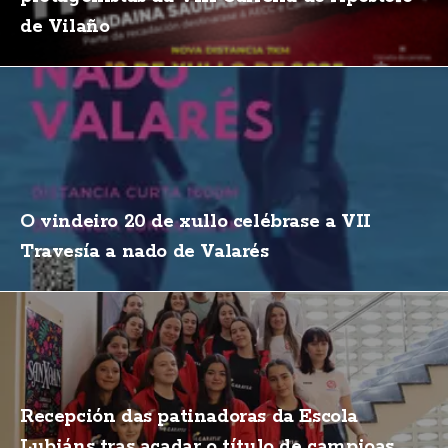
de Vilaño
O vindeiro 20 de xullo celébrase a VII
Travesía a nado de Valarés
Recepción das patinadoras da Escola
Lubiáns tras acadar o título de campioas