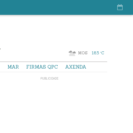
MOS
18.5 °C
S
MAR
FIRMAS QPC
AXENDA