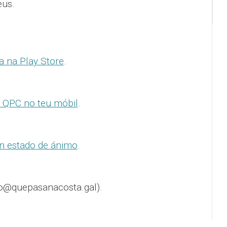
eus.
a na Play Store
.
 QPC no teu móbil
.
n estado de ánimo
.
o@quepasanacosta.gal).