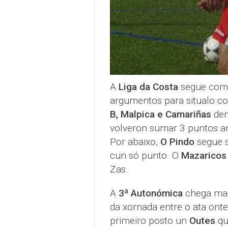
A
Liga da Costa
segue como
argumentos para situalo co
B, Malpica e Camariñas
dem
volveron sumar 3 puntos a
Por abaixo,
O Pindo
segue 
cun só punto. O
Mazaricos
Zas.
A
3ª Autonómica
chega mar
da xornada entre o ata onte
primeiro posto un
Outes
que