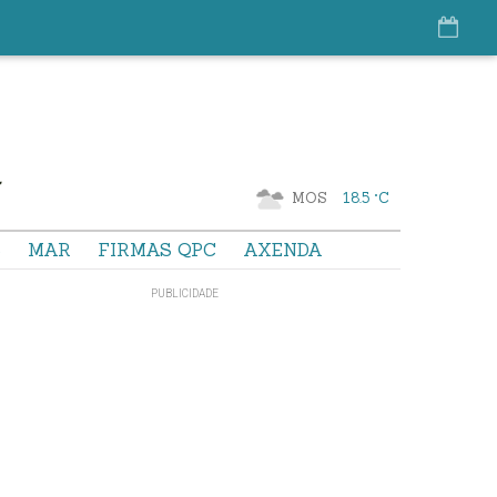
MOS
18.5 °C
S
MAR
FIRMAS QPC
AXENDA