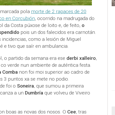
 marcada pola
morte de 2 rapaces de 20
ico en Corcubión
, ocorrido na madrugada do
 da Costa púxose de loito e, de feito,
o
uspendido
pois un dos falecidos era carnotán.
incidencias, como a lesión de Miguel
e tivo que saír en ambulancia.
l, o partido da semana era ese
derbi xalleiro
,
 co verde nun ambiente de auténtica festa.
a Comba
non foi moi superior ao cadro de
es 3 puntos xa se mete no podio.
de foi o
Soneira
, que sumou a primeira
alcanza a un
Dumbría
que volveu de Viveiro
on boas as novas dos nosos. O
Cee
, tras