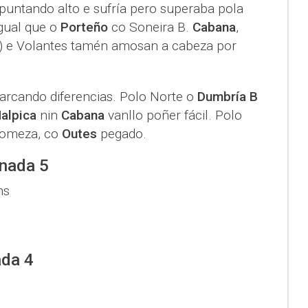
untando alto e sufría pero superaba pola
gual que o
Porteño
co Soneira B.
Cabana
,
 e Volantes tamén amosan a cabeza por
rcando diferencias. Polo Norte o
Dumbría B
alpica
nin
Cabana
vanllo poñer fácil. Polo
comeza, co
Outes
pegado.
rnada 5
ns
ada 4