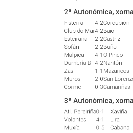
2ª Autonómica, xorn
Fisterra
4-2
Corcubión
Club do Mar
4-2
Baio
Esteirana
2-2
Castriz
Sofán
2-2
Buño
Malpica
4-1
O Pindo
Dumbría B
4-2
Nantón
Zas
1-1
Mazaricos
Muros
2-0
San Lorenz
Corme
0-3
Camariñas
3ª Autonómica, xorn
Atl. Pereiriña
0-1
Xaviña
Volantes
4-1
Lira
Muxía
0-5
Cabana