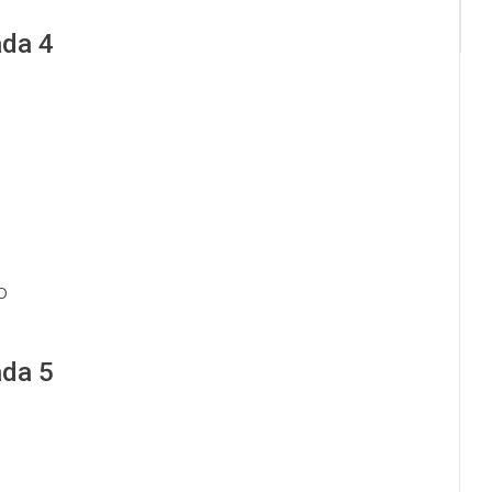
ada 4
o
ada 5