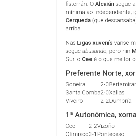
fisterrán. O
Alcaián
segue ap
mínima ao Independiente, i
Cerqueda
(que descansaba)
arriba.
Nas
Ligas xuvenís
vanse ma
segue
abusando
, pero nin
M
Sur, o
Cee
é o que mellor 
Preferente Norte, xo
Soneira
2-0
Bertamirá
Santa Comba
2-0
Xallas
Viveiro
2-2
Dumbría
1ª Autonómica, xorn
Cee
2-2
Vizoño
Olímpico
3-1
Ponteceso