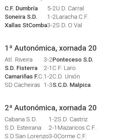
C.F. Dumbría
5-2
U.D. Carral
Soneira S.D.
1-2
Laracha C.F.
Xallas StComba
3-2
S.D. O Val
1ª Autonómica, xornada 20
Atl. Riveira
3-2
Ponteceso S.D.
S.D. Fisterra
2-1
C.F. Laro
Camariñas F.
C.
1-2
C.D. Unión
SD Cacheiras
1-3
S.C.D. Malpica
2ª Autonómica, xornada 20
Cabana S.D.
1-2
S.D. Castriz
S.D. Esteirana
2-1
Mazaricos C.F.
S.D.San Lorenzo
3-0
Corme C.F.