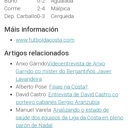
Buño
0-2
Agualada
Corme
2-4
Malpica
Dep. Carballo
0-3
Cerqueda
Máis información
www.futboldacosta.com
.
Artigos relacionados
Anxo Garrido
Vídeoentrevista de Anxo
Garrido co míster do Bergantiños Javier
Lavandeira
.
Alberto Pose:
Filiais na Costa?
.
David Castro:
Entrevista de David Castro co
porteiro cabanés Sergio Aranzubía
:
Manuel Varela:
Analizando o estado de
saúde dos equipos da Liga da Costa en pleno
parón de Nadal
.