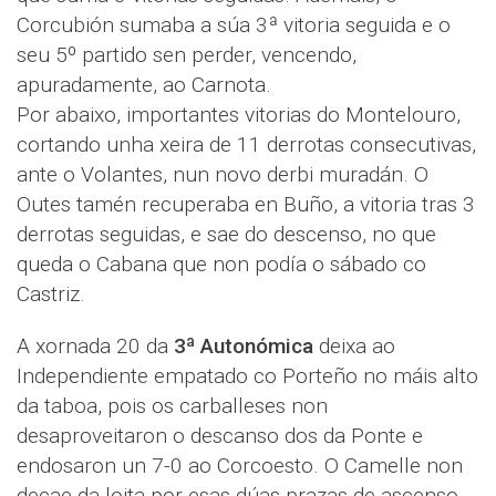
Corcubión sumaba a súa 3ª vitoria seguida e o
seu 5º partido sen perder, vencendo,
apuradamente, ao Carnota.
Por abaixo, importantes vitorias do Montelouro,
cortando unha xeira de 11 derrotas consecutivas,
ante o Volantes, nun novo derbi muradán. O
Outes tamén recuperaba en Buño, a vitoria tras 3
derrotas seguidas, e sae do descenso, no que
queda o Cabana que non podía o sábado co
Castriz.
A xornada 20 da
3ª Autonómica
deixa ao
Independiente empatado co Porteño no máis alto
da taboa, pois os carballeses non
desaproveitaron o descanso dos da Ponte e
endosaron un 7-0 ao Corcoesto. O Camelle non
decae da loita por esas dúas prazas de ascenso