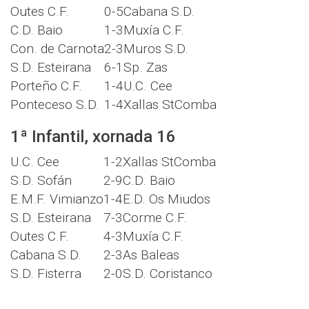
Outes C.F.
0-5
Cabana S.D.
C.D. Baio
1-3
Muxía C.F.
Con. de Carnota
2-3
Muros S.D.
S.D. Esteirana
6-1
Sp. Zas
Porteño C.F.
1-4
U.C. Cee
Ponteceso S.D.
1-4
Xallas StComba
1ª Infantil, xornada 16
U.C. Cee
1-2
Xallas StComba
S.D. Sofán
2-9
C.D. Baio
E.M.F. Vimianzo
1-4
E.D. Os Miudos
S.D. Esteirana
7-3
Corme C.F.
Outes C.F.
4-3
Muxía C.F.
Cabana S.D.
2-3
As Baleas
S.D. Fisterra
2-0
S.D. Coristanco