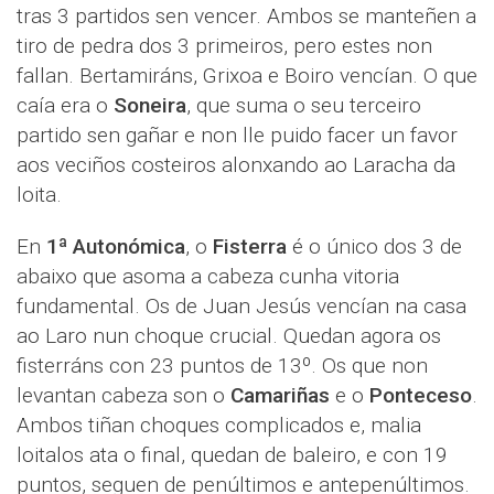
tras 3 partidos sen vencer. Ambos se manteñen a
tiro de pedra dos 3 primeiros, pero estes non
fallan. Bertamiráns, Grixoa e Boiro vencían. O que
caía era o
Soneira
, que suma o seu terceiro
partido sen gañar e non lle puido facer un favor
aos veciños costeiros alonxando ao Laracha da
loita.
En
1ª Autonómica
, o
Fisterra
é o único dos 3 de
abaixo que asoma a cabeza cunha vitoria
fundamental. Os de Juan Jesús vencían na casa
ao Laro nun choque crucial. Quedan agora os
fisterráns con 23 puntos de 13º. Os que non
levantan cabeza son o
Camariñas
e o
Ponteceso
.
Ambos tiñan choques complicados e, malia
loitalos ata o final, quedan de baleiro, e con 19
puntos, seguen de penúltimos e antepenúltimos.