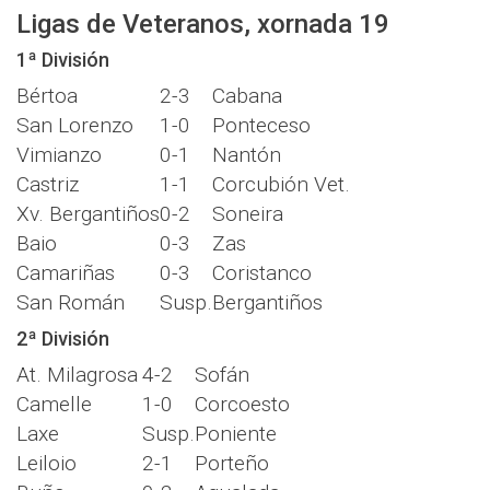
Ligas de Veteranos, xornada 19
1ª División
Bértoa
2-3
Cabana
San Lorenzo
1-0
Ponteceso
Vimianzo
0-1
Nantón
Castriz
1-1
Corcubión Vet.
Xv. Bergantiños
0-2
Soneira
Baio
0-3
Zas
Camariñas
0-3
Coristanco
San Román
Susp.
Bergantiños
2ª División
At. Milagrosa
4-2
Sofán
Camelle
1-0
Corcoesto
Laxe
Susp.
Poniente
Leiloio
2-1
Porteño