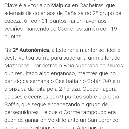
Clave é a vitoria do
Malpica
en Cacheiras, que
ademais de colar aos de Baña xa no 2º grupo de
cabeza, 6º con 31 puntos, fai un favor aos
veciños mantendo ao Cacheiras tamén con 19
puntos.
Na
2ª Autonómica
, a Esteirana mantense líder e
desta voltou sufríu para superar a un mellorado
Mazaricos. Por detrás o Baio superaba ao Muros
cun resultado algo enganoso, mentres que no
partido da semana o Cee batía no Sofán 3-0 e o
alonxaba da loita pola 2ª praza. Quedan agora
baieses e ceenses con 9 puntos sobre o propio
Sofán, que segue encabezando o grupo de
perseguidores. I é que o Corme tampouco era
quen de gañar en Verdillo ante un San Lorenzo
que suma 3 vitorias seguidas. Ademais, o