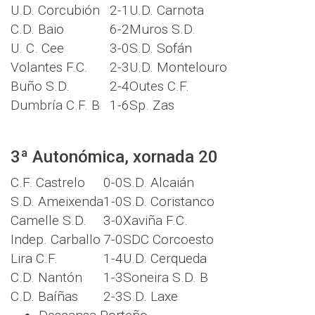
U.D. Corcubión
2-1
U.D. Carnota
C.D. Baio
6-2
Muros S.D.
U. C. Cee
3-0
S.D. Sofán
Volantes F.C.
2-3
U.D. Montelouro
Buño S.D.
2-4
Outes C.F.
Dumbría C.F. B
1-6
Sp. Zas
3ª Autonómica, xornada 20
C.F. Castrelo
0-0
S.D. Alcaián
S.D. Ameixenda
1-0
S.D. Coristanco
Camelle S.D.
3-0
Xaviña F.C.
Indep. Carballo
7-0
SDC Corcoesto
Lira C.F.
1-4
U.D. Cerqueda
C.D. Nantón
1-3
Soneira S.D. B
C.D. Baíñas
2-3
S.D. Laxe