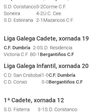
S.D. Coristanco
3-2
Corme C.F.
Soneira
4-2
U.C. Cee
S.D. Esteirana
2-1
Mazaricos C.F.
Liga Galega Cadete, xornada 19
C.F. Dumbría
2-0
S.D. Residencia
Victoria C.F. B
0-1
Bergantiños C.F
Liga Galega Infantil, xornada 20
C.D. San Cristobal
1-0
C.F. Dumbría
C.D. Conxo
0-0
Bergantiños C.F
1ª Cadete, xornada 12
S.D. Fisterra
3-1
S.D. Coristanco