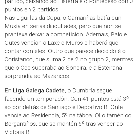
partido, deixando ao Fisterra e o Ponteceso con 0
puntos en 2 partidos.
Nas Liguillas da Copa, o Camariñas batía cun
Muxía en serias dificultades, pero que non se
prantexa deixar a competición. Ademais, Baio e
Outes vencían a Laxe e Muros e haberá que
contar con eles. Outro que parece decidido é o
Coristanco, que suma 2 de 2 no grupo 2, mentres
que o Cee superaba ao Soneira, e a Esteirana
sorprendía ao Mazaricos.
En
Liga Galega Cadete
, o Dumbría segue
facendo un temporadón. Con 41 puntos está 3º
só por detrás de Santiago e Deportivo B. Onte
vencía ao Residencia, 5º na táboa. Ollo tamén co
Bergantiños, que se mantén 6º tras vencer ao
Victoria B.