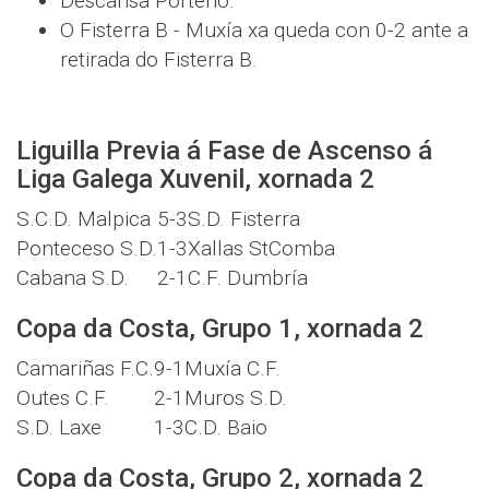
Descansa Porteño.
O Fisterra B - Muxía xa queda con 0-2 ante a
retirada do Fisterra B.
Liguilla Previa á Fase de Ascenso á
Liga Galega Xuvenil, xornada 2
S.C.D. Malpica
5-3
S.D. Fisterra
Ponteceso S.D.
1-3
Xallas StComba
Cabana S.D.
2-1
C.F. Dumbría
Copa da Costa, Grupo 1, xornada 2
Camariñas F.C.
9-1
Muxía C.F.
Outes C.F.
2-1
Muros S.D.
S.D. Laxe
1-3
C.D. Baio
Copa da Costa, Grupo 2, xornada 2