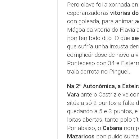
Pero clave foi a xornada e
esperanzadoras
vitorias d
con goleada, para animar aos
Mágoa da vitoria do Flavia 
non ten todo dito. O que
se
que sufría unha inxusta der
complicándose de novo a v
Ponteceso con 34 e Fisterr
trala derrota no Pinguel.
Na 2ª Autonómica, a Estei
Vara
ante o Castriz e ve c
sitúa a só 2 puntos a falta 
quedando a 5 e 3 puntos, e 
loitas abertas, tanto polo 
Por abaixo, o
Cabana
non po
Mazaricos
non puido sumar