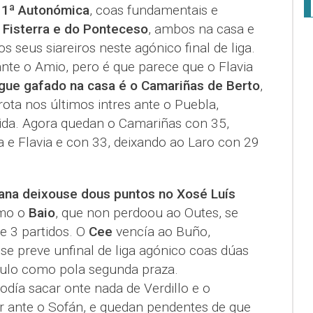
n
1ª Autonómica
, coas fundamentais e
o Fisterra e do Ponteceso
, ambos na casa e
 seus siareiros neste agónico final de liga.
ante o Amio, pero é que parece que o Flavia
gue gafado na casa é o Camariñas de Berto
,
rota nos últimos intres ante o Puebla,
ida. Agora quedan o Camariñas con 35,
a e Flavia e con 33, deixando ao Laro con 29
rana deixouse dous puntos no Xosé Luís
omo o
Baio
, que non perdoou ao Outes, se
de 3 partidos. O
Cee
vencía ao Buño,
se preve unfinal de liga agónico coas dúas
título como pola segunda praza.
día sacar onte nada de Verdillo e o
 ante o Sofán, e quedan pendentes de que