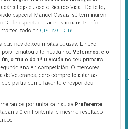
dáns Lojo e Jose e Ricardo Vidal. De feito,
iado especial Manuel Casais, só terminaron
 Grille espectactular e os irmáns Pichín
 martes, todo en
QPC MOTOR
!
ta que nos deixou moitas cousas. E hoxe
 pois rematou a tempada nos
Veteranos, e o
fin, o título da 1ª División
no seu primeiro
 segundo ano en competición. O mércores
a de Veteranos, pero cómpre felicitar ao
, que partía como favorito e respondeu
omezamos por unha xa insulsa
Preferente
.
aban a 0 en Fontenla, e mesmo resultado
ardos.