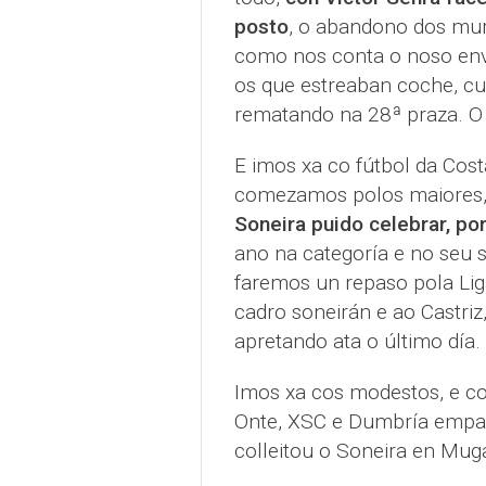
posto
, o abandono dos mura
como nos conta o noso env
os que estreaban coche, cun
rematando na 28ª praza. O
E imos xa co fútbol da Cos
comezamos polos maiores,
Soneira puido celebrar, por 
ano na categoría e no seu
faremos un repaso pola Lig
cadro soneirán e ao Castriz
apretando ata o último día.
Imos xa cos modestos, e c
Onte, XSC e Dumbría empat
colleitou o Soneira en Mug