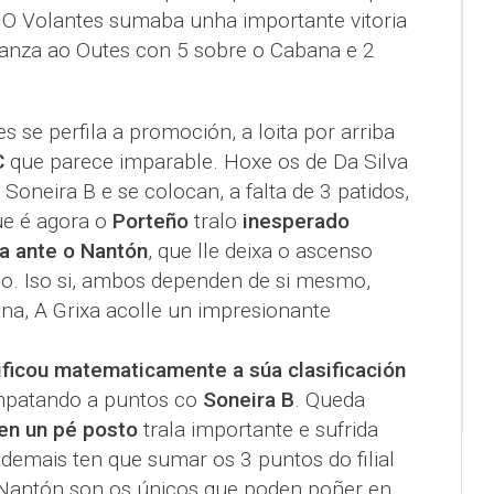
. O Volantes sumaba unha importante vitoria
anza ao Outes con 5 sobre o Cabana e 2
es se perfila a promoción, a loita por arriba
C
que parece imparable. Hoxe os de Da Silva
oneira B e se colocan, a falta de 3 patidos,
ue é agora o
Porteño
tralo
inesperado
a ante o Nantón
, que lle deixa o ascenso
o. Iso si, ambos dependen de si mesmo,
na, A Grixa acolle un impresionante
ficou matematicamente a súa clasificación
mpatando a puntos co
Soneira B
. Queda
en un pé posto
trala importante e sufrida
 ademais ten que sumar os 3 puntos do filial
 Nantón son os únicos que poden poñer en