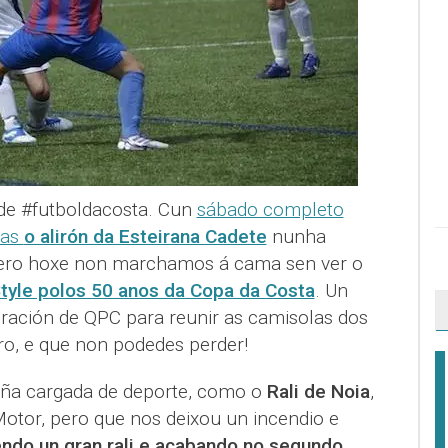
de #futboldacosta. Cun
sábado completo
las
o alirón da Esteirana Cadete
nunha
ero hoxe non marchamos á cama sen ver o
tyle polos 50 anos da Copa da Costa
. Un
ración de QPC para reunir as camisolas dos
ro, e que non podedes perder!
iña cargada de deporte, como o
Rali de Noia
,
tor, pero que nos deixou un incendio e
endo un gran rali e acabando no segundo