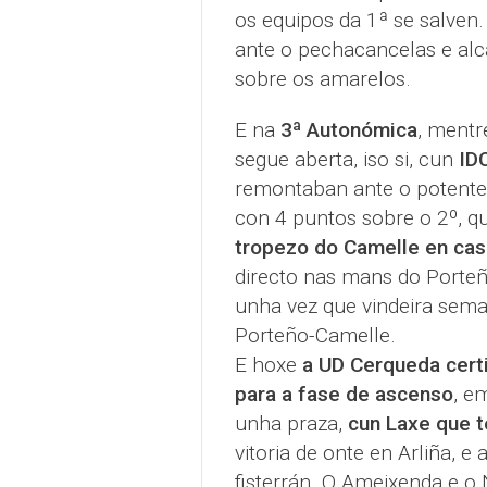
os equipos da 1ª se salven
ante o pechacancelas e alc
sobre os amarelos.
E na
3ª Autonómica
, mentr
segue aberta, iso si, cun
ID
remontaban ante o potente S
con 4 puntos sobre o 2º, q
tropezo do Camelle en cas
directo nas mans do Porteñ
unha vez que vindeira sema
Porteño-Camelle.
E hoxe
a UD Cerqueda certi
para a fase de ascenso
, e
unha praza,
cun Laxe que t
vitoria de onte en Arliña, e
fisterrán. O Ameixenda e o