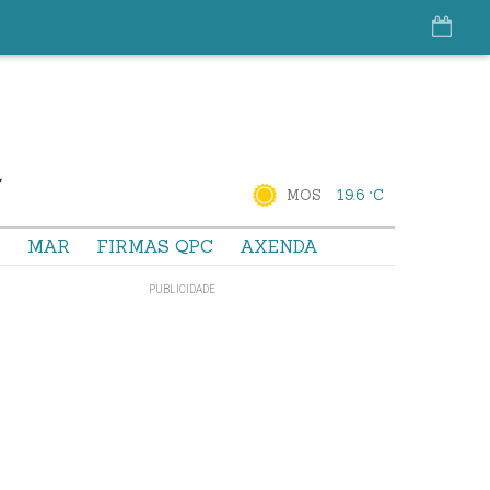
MOS
19.6 °C
S
MAR
FIRMAS QPC
AXENDA