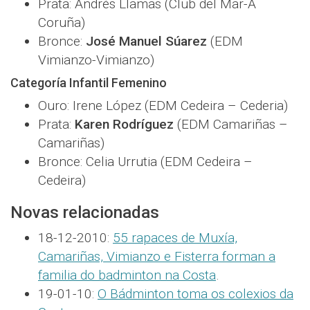
Prata: Andrés Llamas (Club del Mar-A
Coruña)
Bronce:
José Manuel Súarez
(EDM
Vimianzo-Vimianzo)
Categoría Infantil Femenino
Ouro: Irene López (EDM Cedeira – Cederia)
Prata:
Karen Rodríguez
(EDM Camariñas –
Camariñas)
Bronce: Celia Urrutia (EDM Cedeira –
Cedeira)
Novas relacionadas
18-12-2010:
55 rapaces de Muxía,
Camariñas, Vimianzo e Fisterra forman a
familia do badminton na Costa
.
19-01-10:
O Bádminton toma os colexios da