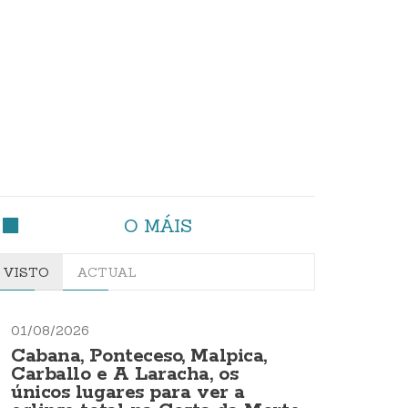
O MÁIS
VISTO
ACTUAL
01/08/2026
Cabana, Ponteceso, Malpica,
Carballo e A Laracha, os
únicos lugares para ver a