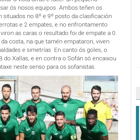
asar ós nosos equipos. Ambos teñen os
situados no 8º e 9º posto da clasificación.
derrotas e 2 empates, e no enfrontamento
viron as caras o resultado foi de empate a 0.
a da costa, na que tamén empataron, viven
ualdades e simetrías. En canto ós goles, o
8 do Xallas, e en contra o Sofán só encaixou
ntaxe neste senso para os sofanistas.