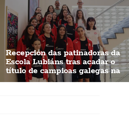
Recepción das patinadoras da
Escola Lubiáns tras acadar o
título de campioas galegas na
modalidas "ShoW"