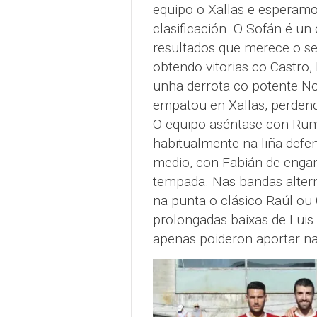
equipo o Xallas e esperamo
clasificación. O Sofán é un
resultados que merece o seu
obtendo vitorias co Castro,
unha derrota co potente No
empatou en Xallas, perdend
O equipo aséntase con Rumb
habitualmente na liña defen
medio, con Fabián de enganc
tempada. Nas bandas altern
na punta o clásico Raúl ou 
prolongadas baixas de Luis
apenas poideron aportar na