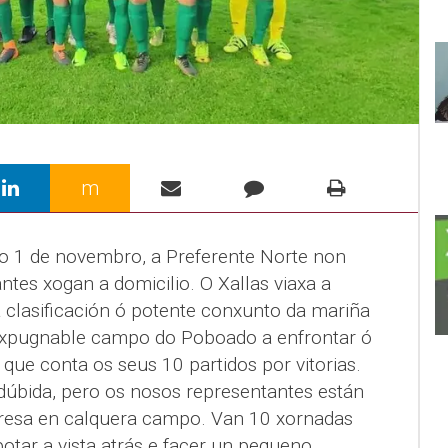
m
do 1 de novembro, a Preferente Norte non
ntes xogan a domicilio. O Xallas viaxa a
 clasificación ó potente conxunto da mariña
nexpugnable campo do Poboado a enfrontar ó
, que conta os seus 10 partidos por vitorias.
dúbida, pero os nosos representantes están
presa en calquera campo. Van 10 xornadas
otar a vista atrás e facer un pequeno