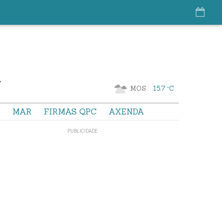
MOS
15.7 °C
S
MAR
FIRMAS QPC
AXENDA