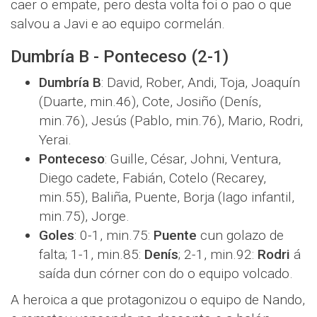
caer o empate, pero desta volta foi o pao o que
salvou a Javi e ao equipo cormelán.
Dumbría B - Ponteceso (2-1)
Dumbría B
: David, Rober, Andi, Toja, Joaquín
(Duarte, min.46), Cote, Josiño (Denís,
min.76), Jesús (Pablo, min.76), Mario, Rodri,
Yerai.
Ponteceso
: Guille, César, Johni, Ventura,
Diego cadete, Fabián, Cotelo (Recarey,
min.55), Baliña, Puente, Borja (Iago infantil,
min.75), Jorge.
Goles
: 0-1, min.75:
Puente
cun golazo de
falta; 1-1, min.85:
Denís
; 2-1, min.92:
Rodri
á
saída dun córner con do o equipo volcado.
A heroica a que protagonizou o equipo de Nando,