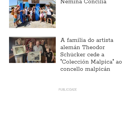
Nemiña Concilia
A familia do artista
alemán Theodor
Schücker cede a
"Colección Malpica" ao
concello malpicán