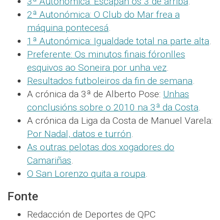
3ª Autonómica: Escapan os 3 de arriba
.
2ª Autonómica: O Club do Mar frea a
máquina pontecesá
.
1ª Autonómica: Igualdade total na parte alta
.
Preferente: Os minutos finais fóronlles
esquivos ao Soneira por unha vez
.
Resultados futboleiros da fin de semana
.
A crónica da 3ª de Alberto Pose:
Unhas
conclusións sobre o 2010 na 3ª da Costa
.
A crónica da Liga da Costa de Manuel Varela:
Por Nadal, datos e turrón
.
As outras pelotas dos xogadores do
Camariñas
.
O San Lorenzo quita a roupa
.
Fonte
Redacción de Deportes de QPC