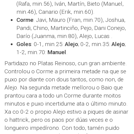
(Rafa, min.56), Iván, Martín, Bieto (Manuel,
min.46), Canario (Erik, min.60).
Corme
: Javi, Mauro (Fran, min.70), Joshua,
Pandi, Chino, Martinciño, Pejo, Dani Conejo,
Darío (Juanma, min.80), Alejo, Lucas .
Goles
: 0-1, min.25:
Alejo
; 0-2, min.35:
Alejo
;
1-2, min.70:
Manuel
.
Partidazo no Platas Reinoso, cun gran ambiente.
Controlou o Corme a primeira metade na que se
puxo por diante con dous tantos, como non, de
Alejo. Na segunda metade mellorou o Baio que
prantou cara a todo un Corme durante moitos
minutos e puxo incertidume ata o último minuto.
Xa co 0-2 o propio Alejo estivo a piques de asinar
o hattrick, pero os paos por dúas veces e o
longueiro impedírono. Con todo, tamén puido