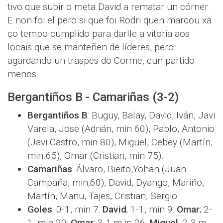
tivo que subir o meta David a rematar un córner.
E non foi el pero si que foi Rodri quen marcou xa
co tempo cumplido para darlle a vitoria aos
locais que se manteñen de líderes, pero
agardando un traspés do Corme, cun partido
menos.
Bergantiños B - Camariñas (3-2)
Bergantiños B
: Buguy, Balay, David, Iván, Javi
Varela, Jose (Adrián, min.60), Pablo, Antonio
(Javi Castro, min.80), Miguel, Cebey (Martín,
min.65), Omar (Cristian, min.75).
Camariñas
: Álvaro, Bieito,Yohan (Juan
Campaña, min,60), David, Dyango, Mariño,
Martín, Manu, Tajes, Cristian, Sergio.
Goles
: 0-1, min.7:
David
; 1-1, min.9:
Omar
; 2-
1, min.20:
Omar
; 3-1,m in.26:
Miguel
; 2-3,m