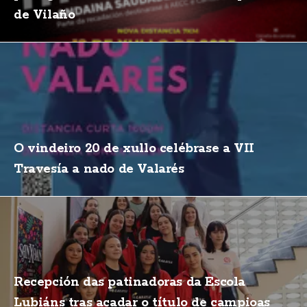
de Vilaño
O vindeiro 20 de xullo celébrase a VII
Travesía a nado de Valarés
Recepción das patinadoras da Escola
Lubiáns tras acadar o título de campioas