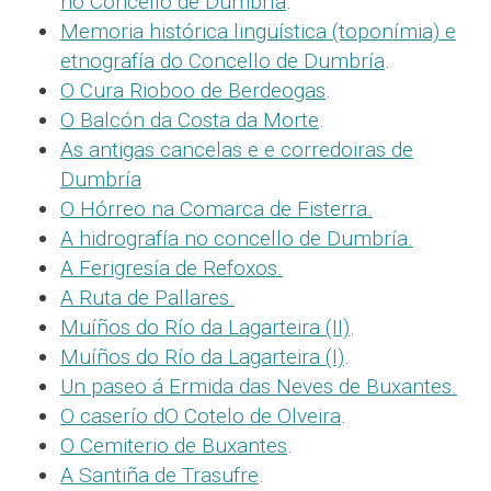
no Concello de Dumbría
.
Memoria histórica lingüística (toponímia) e
etnografía do Concello de Dumbría
.
O Cura Rioboo de Berdeogas
.
O Balcón da Costa da Morte
.
As antigas cancelas e e corredoiras de
Dumbría
O Hórreo na Comarca de Fisterra.
A hidrografía no concello de Dumbría.
A Ferigresía de Refoxos.
A Ruta de Pallares.
Muíños do Río da Lagarteira (II)
.
Muíños do Río da Lagarteira (I)
.
Un paseo á Ermida das Neves de Buxantes.
O caserío dO Cotelo de Olveira
.
O Cemiterio de Buxantes
.
A Santiña de Trasufre
.