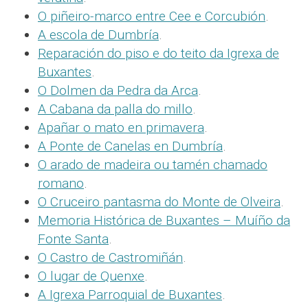
O piñeiro-marco entre Cee e Corcubión
.
A escola de Dumbría
.
Reparación do piso e do teito da Igrexa de
Buxantes
.
O Dolmen da Pedra da Arca
.
A Cabana da palla do millo
.
Apañar o mato en primavera
.
A Ponte de Canelas en Dumbría
.
O arado de madeira ou tamén chamado
romano
.
O Cruceiro pantasma do Monte de Olveira
.
Memoria Histórica de Buxantes – Muíño da
Fonte Santa
.
O Castro de Castromiñán
.
O lugar de Quenxe
.
A Igrexa Parroquial de Buxantes
.