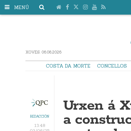
MENÚ
XOVES. 06.08.2026
COSTA DA MORTE
CONCELLOS
Urxen á X
a constru
REDACCIÓN
13:48
03/06/25