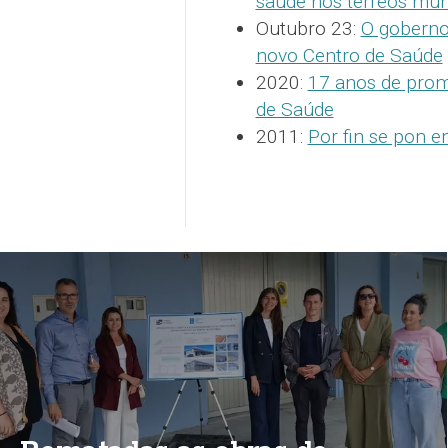
saúde nos terreos mun
Outubro 23:
O goberno 
novo Centro de Saúde
2020:
17 anos de prom
de Saúde
2011:
Por fin se pon e