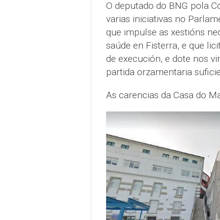
O deputado do BNG pola Cos
varias iniciativas no Parla
que impulse as xestións ne
saúde en Fisterra, e que li
de execución, e dote nos v
partida orzamentaria sufici
As carencias da Casa do M