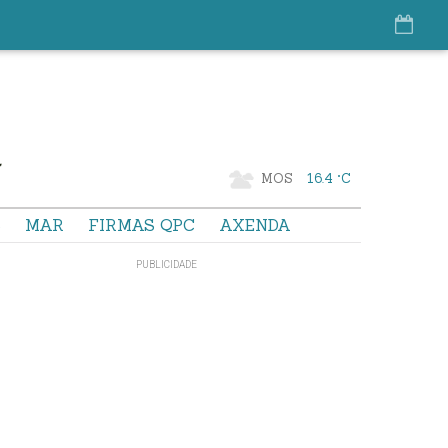
MOS
16.4 °C
S
MAR
FIRMAS QPC
AXENDA