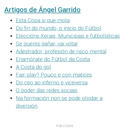
Artigos de Ángel Garrido
Esta Copa si que mola
:
Do fin do mundo, o inicio do Fútbol
.
Eleccións Xerais, Municipais e futbolísticas
.
Se queres gañar, vai votar
.
Adestrador, profesión de risco mental
.
Enamórate do Fútbol da Costa
.
A Costa do gol
.
Fair play? Pouco e con matices
.
Do ceo ao inferno e viceversa
.
O poder das redes sociais
.
Na formación non se pode olvidar a
diversión
.