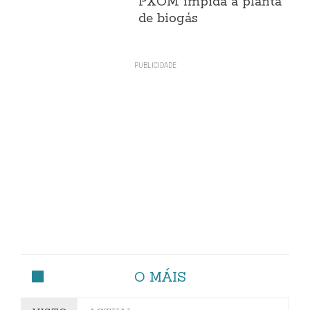
PXOM impida a planta
de biogás
O MÁIS