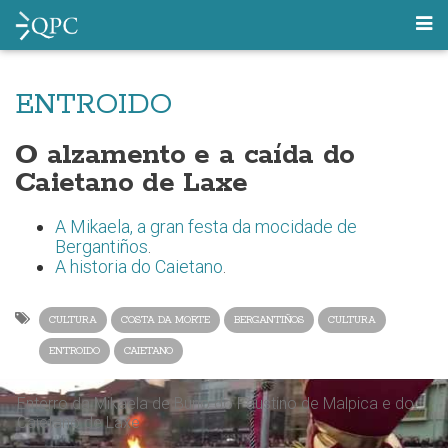
ENTROIDO
O alzamento e a caída do
Caietano de Laxe
A Mikaela, a gran festa da mocidade de
Bergantiños
.
A historia do Caietano
.
CULTURA
COSTA DA MORTE
BERGANTIÑOS
CULTURA
ENTROIDO
CAIETANO
Enterro da Mikaela de Buno do Faustino de Malpica e do
Caietano de Laxe