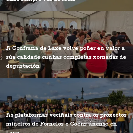
A Confraría de Laxe volve poñer en valor a
súa calidade cunhas completas xornadas de
degustación
As plataformas veciñais contra os proxectos
mineiros de Fornelos e Coéns únense en
Laxe