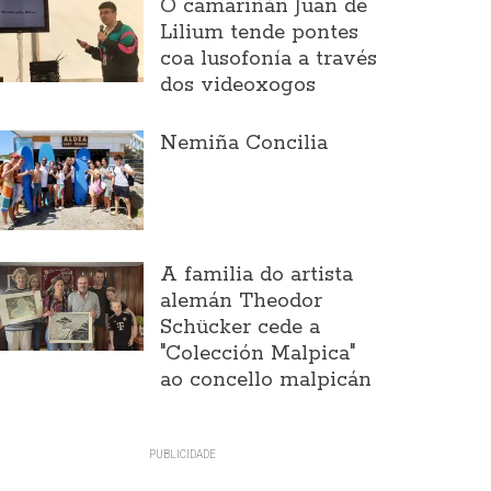
O camariñán Juan de
Lilium tende pontes
coa lusofonía a través
dos videoxogos
Nemiña Concilia
A familia do artista
alemán Theodor
Schücker cede a
"Colección Malpica"
ao concello malpicán