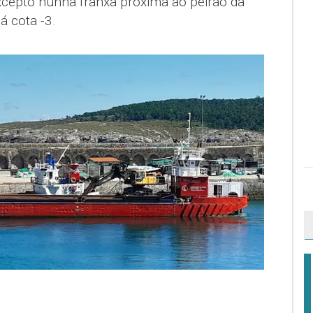
excepto nunha franxa próxima ao peirao da
á cota -3.