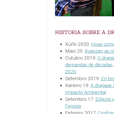
HISTORIA SOBRE A D
Xuño 2020:
Hoxe come
Maio 20:
Avanzan as o
Outubro 2019:
O draga
demandas de décadas, 
2020
.
Setembro 2019:
En br
Xaneiro 19:
A dragaxe 
Impacto Ambiental
.
Setembro 17:
Eólicos 
Fenosa
.
Febreiro 2017:
Confrar