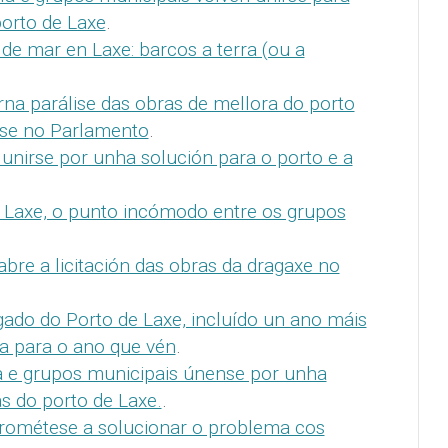
porto de Laxe
.
de mar en Laxe: barcos a terra (ou a
rna parálise das obras de mellora do porto
rse no Parlamento
.
 unirse por unha solución para o porto e a
 Laxe, o punto incómodo entre os grupos
abre a licitación das obras da dragaxe no
gado do Porto de Laxe, incluído un ano máis
a para o ano que vén
.
a e grupos municipais únense por unha
s do porto de Laxe.
.
ométese a solucionar o problema cos