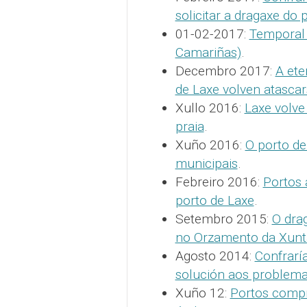
solicitar a dragaxe do 
01-02-2017:
Temporal 
Camariñas)
.
Decembro 2017:
A ete
de Laxe volven atasca
Xullo 2016:
Laxe volve
praia
.
Xuño 2016:
O porto de
municipais
.
Febreiro 2016:
Portos 
porto de Laxe
.
Setembro 2015:
O dra
no Orzamento da Xunt
Agosto 2014:
Confrarí
solución aos problema
Xuño 12:
Portos compr