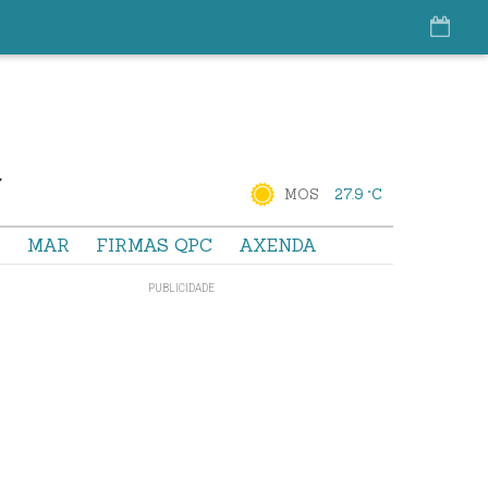
MOS
27.9 °C
S
MAR
FIRMAS QPC
AXENDA