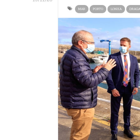
MAR
PORTO
LONXA
DRAG