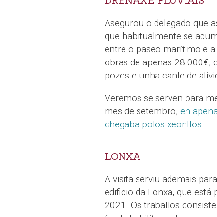
DRENAXE PLUVIAIS
Asegurou o delegado que as
que habitualmente se acumu
entre o paseo marítimo e a 
obras de apenas 28.000€, q
pozos e unha canle de alivio
Veremos se serven para mel
mes de setembro,
en apena
chegaba polos xeonllos
.
LONXA
A visita serviu ademais par
edificio da Lonxa, que está
2021. Os traballos consist