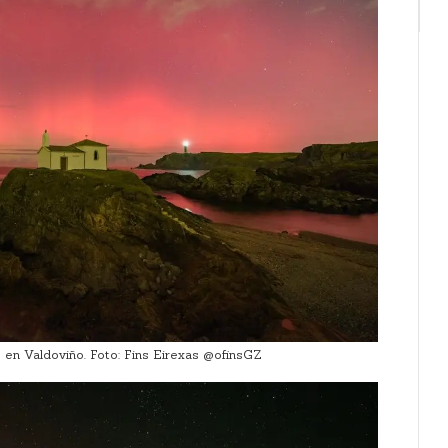
 en Valdoviño. Foto: Fins Eirexas @ofinsGZ