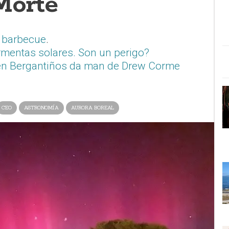
Morte
 barbecue
.
mentas solares. Son un perigo?
en Bergantiños da man de Drew Corme
CEO
ASTRONOMÍA
AURORA BOREAL