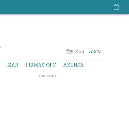
MOS
32.4 °C
S
MAR
FIRMAS QPC
AXENDA