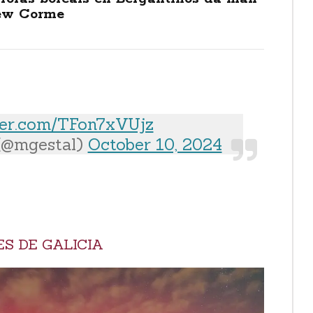
ew Corme
tter.com/TFon7xVUjz
(@mgestal)
October 10, 2024
S DE GALICIA