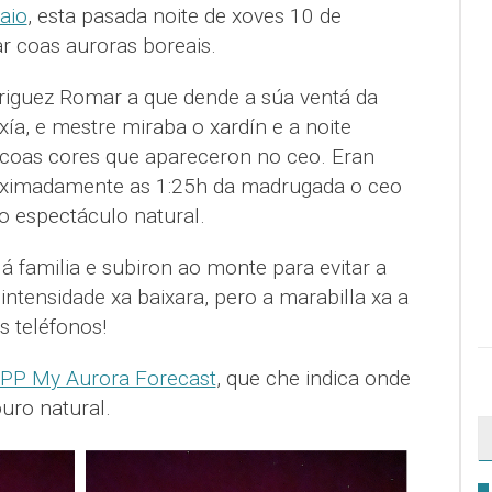
aio
, esta pasada noite de xoves 10 de
r coas auroras boreais.
riguez Romar a que dende a súa ventá da
xía, e mestre miraba o xardín e a noite
 coas cores que apareceron no ceo. Eran
roximadamente as 1:25h da madrugada o ceo
o espectáculo natural.
 á familia e subiron ao monte para evitar a
ntensidade xa baixara, pero a marabilla xa a
s teléfonos!
PP My Aurora Forecast
, que che indica onde
ouro natural.