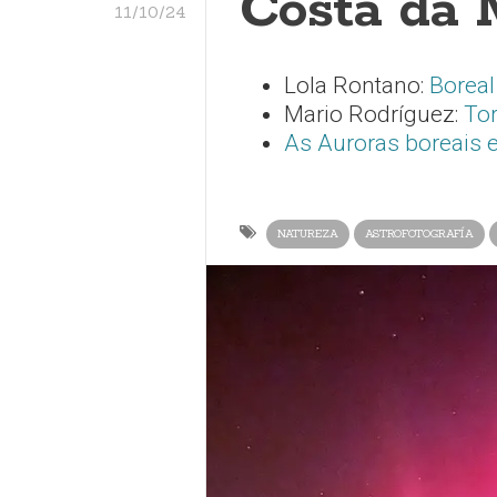
Costa da 
11/10/24
Lola Rontano:
Boreal
Mario Rodríguez:
Tor
As Auroras boreais 
NATUREZA
ASTROFOTOGRAFÍA