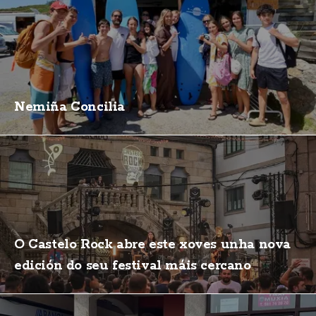
Nemiña Concilia
O Castelo Rock abre este xoves unha nova
edición do seu festival máis cercano