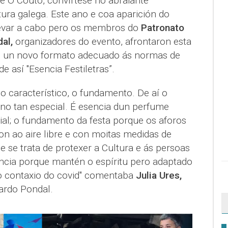
e O Couto, convírtese no abraiante
ltura galega. Este ano e coa aparición do
levar a cabo pero os membros do
Patronato
al,
organizadores do evento, afrontaron esta
o un novo formato adecuado ás normas de
e así "Esencia Festiletras”.
o característico, o fundamento. De aí o
ano tan especial. É esencia dun perfume
l; o fundamento da festa porque os aforos
on ao aire libre e con moitas medidas de
e se trata de protexer a Cultura e ás persoas
encia porque mantén o espíritu pero adaptado
o contaxio do covid" comentaba
Julia Ures,
rdo Pondal.