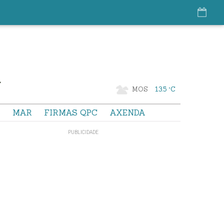
MOS
13.5 °C
S
MAR
FIRMAS QPC
AXENDA