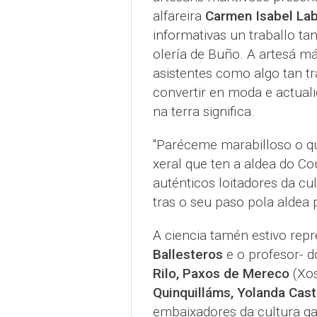
alfareira
Carmen Isabel La
informativas un traballo ta
olería de Buño. A artesá má
asistentes como algo tan t
convertir en moda e actuali
na terra significa.
"Paréceme marabilloso o qu
xeral que ten a aldea do C
auténticos loitadores da cu
tras o seu paso pola aldea
A ciencia tamén estivo rep
Ballesteros
e o profesor- 
Rilo, Paxos de Mereco
(Xos
Quinquilláms, Yolanda Cast
embaixadores da cultura g