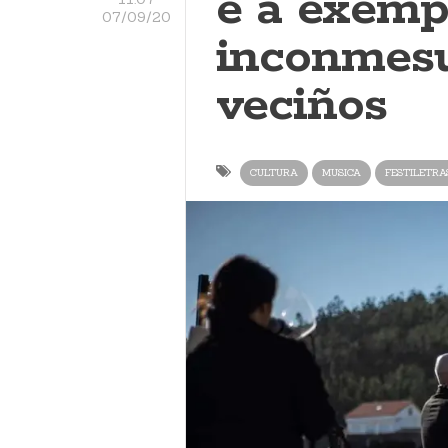
e a exemp
07/09/20
inconmesu
veciños
CULTURA
MUSICA
FESTILETRA