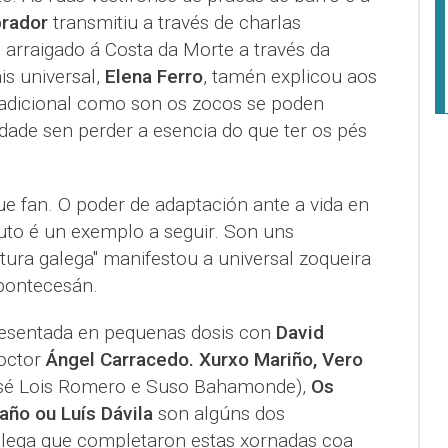
brador
transmitiu a través de charlas
n arraigado á Costa da Morte a través da
is universal,
Elena Ferro
, tamén explicou aos
radicional como son os zocos se poden
dade sen perder a esencia do que ter os pés
e fan. O poder de adaptación ante a vida en
outo é un exemplo a seguir. Son uns
ltura galega" manifestou a universal zoqueira
 pontecesán.
resentada en pequenas dosis con
David
doctor
Ángel Carracedo. Xurxo Mariño, Vero
é Lois Romero e Suso Bahamonde),
Os
año ou Luís Dávila
son algúns dos
alega que completaron estas xornadas coa