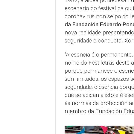
1982, a aldea pontecesán d
escenario do festival da cu
coronavirus non se poido 
da Fundación Eduardo Pond
nova realidade presentand
seguridade e conducta. Xord
"A esencia é o permanente, 
nome do Festiletras deste 
porque permanece o esencia
son limitados, os espazos s
seguridade; é esencia porqu
que se adican a isto e é es
ás normas de protección a
membro da Fundación Edua