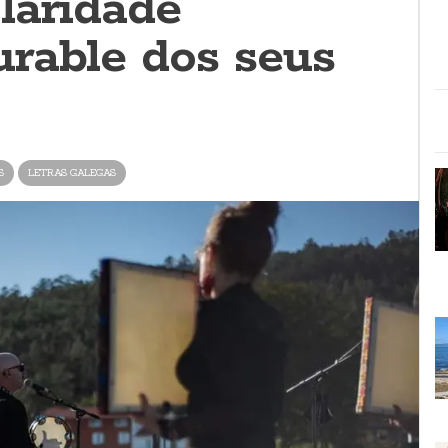
laridade
rable dos seus
S
LETRAS GALEGAS