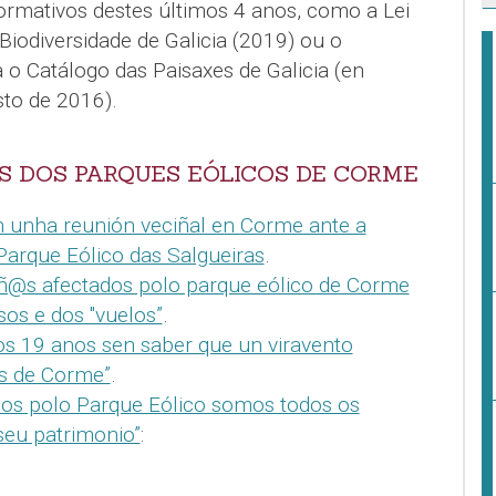
ormativos destes últimos 4 anos, como a Lei
Biodiversidade de Galicia (2019) ou o
 o Catálogo das Paisaxes de Galicia (en
sto de 2016).
S DOS PARQUES EÓLICOS DE CORME
 unha reunión veciñal en Corme ante a
Parque Eólico das Salgueiras
.
ñ@s afectados polo parque eólico de Corme
sos e dos "vuelos”
.
s 19 anos sen saber que un viravento
as de Corme”
.
dos polo Parque Eólico somos todos os
seu patrimonio”
: