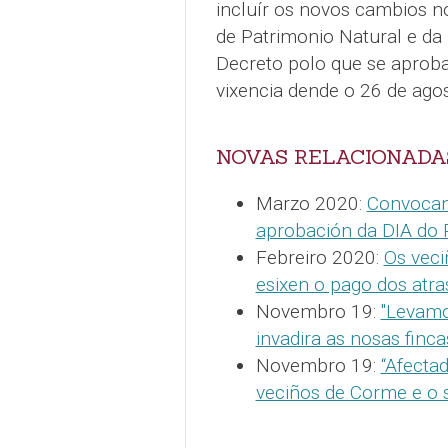
incluír os novos cambios n
de Patrimonio Natural e da 
Decreto polo que se aproba
vixencia dende o 26 de ago
NOVAS RELACIONADA
Marzo 2020:
Convocan
aprobación da DIA do 
Febreiro 2020:
Os veci
esixen o pago dos atra
Novembro 19:
"Levamo
invadira as nosas finc
Novembro 19:
“Afecta
veciños de Corme e o 