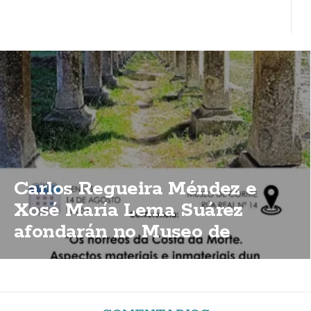
Carlos Regueira Méndez e
Xosé María Lema Suárez
afondarán no Museo de
Corme sobre a importancia
dos hórreos da Costa da Morte