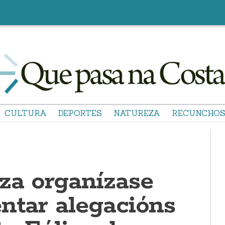
CULTURA
DEPORTES
NATUREZA
RECUNCHO
za organízase
entar alegacións