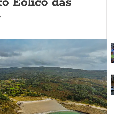
to Eólico das
s