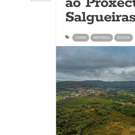
ao Proxec
Salgueira
CORME
NATUREZA
EOLICOS