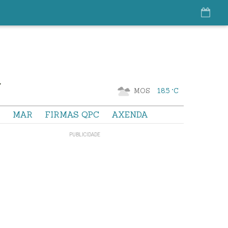
MOS
18.5 °C
S
MAR
FIRMAS QPC
AXENDA