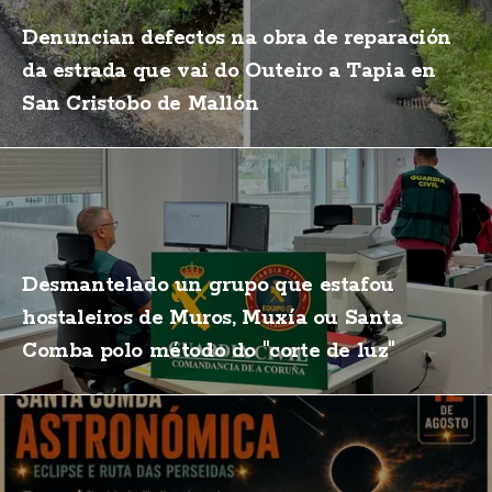
Denuncian defectos na obra de reparación
da estrada que vai do Outeiro a Tapia en
San Cristobo de Mallón
Desmantelado un grupo que estafou
hostaleiros de Muros, Muxía ou Santa
Comba polo método do "corte de luz"