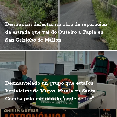
Denuncian defectos na obra de reparación
da estrada que vai do Outeiro a Tapia en
San Cristobo de Mallón
Desmantelado un grupo que estafou
hostaleiros de Muros, Muxía ou Santa
Comba polo método do "corte de luz"